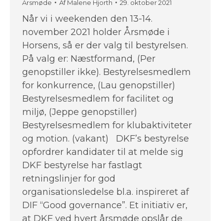
Årsmøde
Af
Malene Hjorth
29. oktober 2021
Når vi i weekenden den 13-14.
november 2021 holder Årsmøde i
Horsens, så er der valg til bestyrelsen.
På valg er: Næstformand, (Per
genopstiller ikke). Bestyrelsesmedlem
for konkurrence, (Lau genopstiller)
Bestyrelsesmedlem for facilitet og
miljø, (Jeppe genopstiller)
Bestyrelsesmedlem for klubaktiviteter
og motion. (vakant) DKF’s bestyrelse
opfordrer kandidater til at melde sig
DKF bestyrelse har fastlagt
retningslinjer for god
organisationsledelse bl.a. inspireret af
DIF “Good governance”. Et initiativ er,
at DKF ved hvert årsmøde opslår de