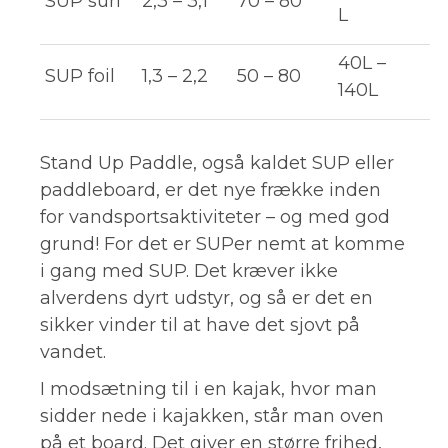
SUP surf
2,3 – 3,1
70 – 80
L
40L –
SUP foil
1,3 – 2,2
50 – 80
140L
Stand Up Paddle, også kaldet SUP eller
paddleboard, er det nye frække inden
for vandsportsaktiviteter – og med god
grund! For det er SUPer nemt at komme
i gang med SUP. Det kræver ikke
alverdens dyrt udstyr, og så er det en
sikker vinder til at have det sjovt på
vandet.
I modsætning til i en kajak, hvor man
sidder nede i kajakken, står man oven
på et board. Det giver en større frihed,