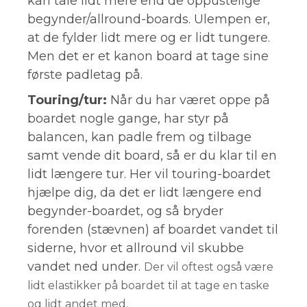
kan tåle lidt mere end de oppustelige
begynder/allround-boards. Ulempen er,
at de fylder lidt mere og er lidt tungere.
Men det er et kanon board at tage sine
første padletag på.
Touring/tur:
Når du har været oppe på
boardet nogle gange, har styr på
balancen, kan padle frem og tilbage
samt vende dit board, så er du klar til en
lidt længere tur. Her vil touring-boardet
hjælpe dig, da det er lidt længere end
begynder-boardet, og så bryder
forenden (stævnen) af boardet vandet til
siderne, hvor et allround vil skubbe
vandet ned under.
Der vil oftest også være
lidt elastikker på boardet til at tage en taske
og lidt andet med.