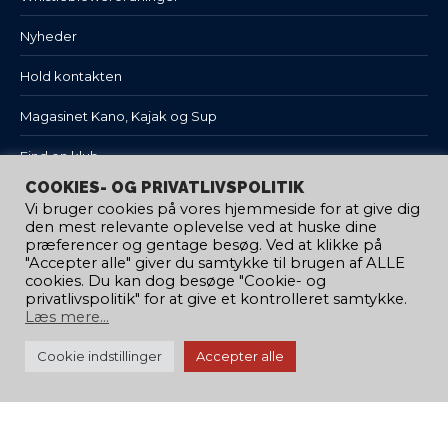
Nyheder
Hold kontakten
Magasinet Kano, Kajak og Sup
Find en klub
COOKIES- OG PRIVATLIVSPOLITIK
Hvis uheldet er ude / Sikkerhed
Vi bruger cookies på vores hjemmeside for at give dig
den mest relevante oplevelse ved at huske dine
VORES PARTNERE
præferencer og gentage besøg. Ved at klikke på
"Accepter alle" giver du samtykke til brugen af ​​ALLE
cookies. Du kan dog besøge "Cookie- og
privatlivspolitik" for at give et kontrolleret samtykke.
Læs mere...
Cookie indstillinger
Accepter alle