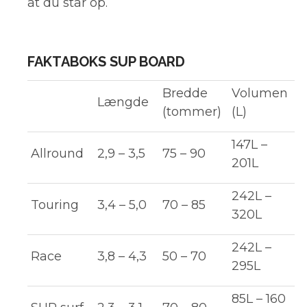
at du står op.
FAKTABOKS SUP BOARD
Bredde
Volumen
Længde
(tommer)
(L)
147L –
Allround
2,9 – 3,5
75 – 90
201L
242L –
Touring
3,4 – 5,0
70 – 85
320L
242L –
Race
3,8 – 4,3
50 – 70
295L
85L – 160