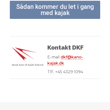
Sådan kommer du let i gang
med kajak
Kontakt DKF
E-mail
dkf@kano-
kajak.dk
Tlf.: +45 4329 1094