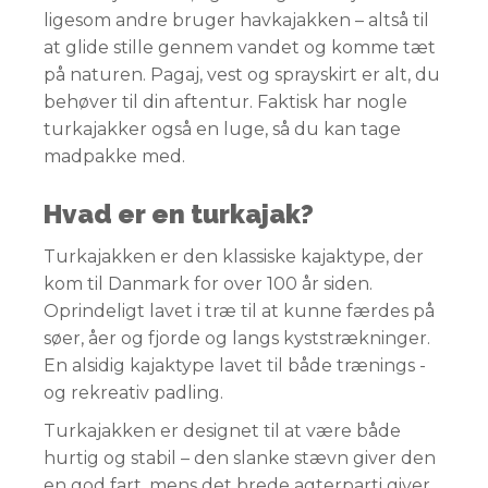
ligesom andre bruger havkajakken – altså til
at glide stille gennem vandet og komme tæt
på naturen. Pagaj, vest og sprayskirt er alt, du
behøver til din aftentur. Faktisk har nogle
turkajakker også en luge, så du kan tage
madpakke med.
Hvad er en turkajak?
Turkajakken er den klassiske kajaktype, der
kom til Danmark for over 100 år siden.
Oprindeligt lavet i træ til at kunne færdes på
søer, åer og fjorde og langs kyststrækninger.
En alsidig kajaktype lavet til både trænings -
og rekreativ padling.
Turkajakken er designet til at være både
hurtig og stabil – den slanke stævn giver den
en god fart, mens det brede agterparti giver