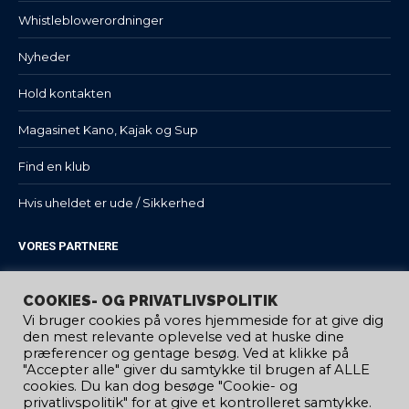
Whistleblowerordninger
Nyheder
Hold kontakten
Magasinet Kano, Kajak og Sup
Find en klub
Hvis uheldet er ude / Sikkerhed
VORES PARTNERE
COOKIES- OG PRIVATLIVSPOLITIK
Vi bruger cookies på vores hjemmeside for at give dig
den mest relevante oplevelse ved at huske dine
præferencer og gentage besøg. Ved at klikke på
"Accepter alle" giver du samtykke til brugen af ​​ALLE
cookies. Du kan dog besøge "Cookie- og
privatlivspolitik" for at give et kontrolleret samtykke.