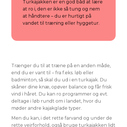
Turkajakken er en god båd at lære
at ro i, den er ikke så tung og nem
at håndtere – du er hurtigt på
vandet til træning eller hyggetur.
Trænger du til at træne på en anden måde,
end du er vant til – fra f.eks. løb eller
badminton, så skal du ud i en turkajak. Du
skåner dine knæ, opøver balance og får frisk
vind i håret. Du kan ro programmer og evt.
deltage i løb rundt om i landet, hvor du
møder andre kajakglade typer.
Men du kan, i det rette farvand og under de
rette vejrforhold, også bruge turkajakken lidt