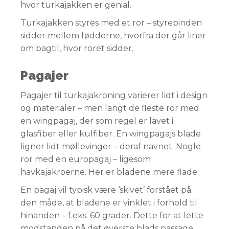
hvor turkajakken er genial.
Turkajakken styres med et ror – styrepinden
sidder mellem fødderne, hvorfra der går liner
om bagtil, hvor roret sidder.
Pagajer
Pagajer til turkajakroning varierer lidt i design
og materialer – men langt de fleste ror med
en wingpagaj, der som regel er lavet i
glasfiber eller kulfiber. En wingpagajs blade
ligner lidt møllevinger – deraf navnet. Nogle
ror med en europagaj – ligesom
havkajakroerne. Her er bladene mere flade.
En pagaj vil typisk være ‘skivet’ forstået på
den måde, at bladene er vinklet i forhold til
hinanden – f.eks. 60 grader. Dette for at lette
modstanden på det øverste blads passage