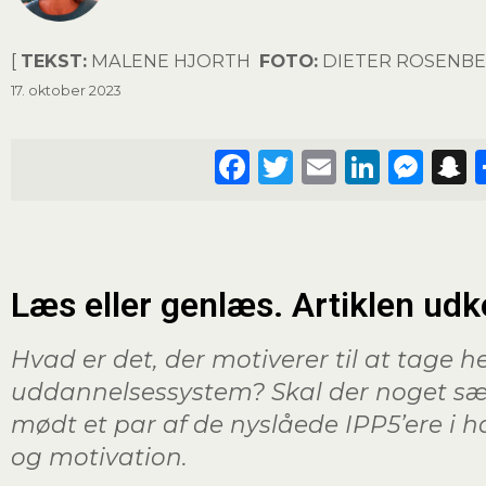
[
TEKST:
MALENE HJORTH
FOTO:
DIETER ROSENBE
17. oktober 2023
Facebook
Twitter
Email
Linke
Mes
Læs eller genlæs. Artiklen udk
Hvad er det, der motiverer til at tage 
uddannelsessystem? Skal der noget sær
mødt et par af de nyslåede IPP5’ere i 
og motivation.