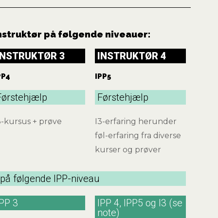
nstruktør på følgende niveauer:
INSTRUKTØR 3
INSTRUKTØR 4
PP4
IPP5
Førstehjælp
Førstehjælp
3-kursus + prøve
I3-erfaring herunder
føl-erfaring fra diverse
kurser og prøver
 på følgende IPP-niveau
IPP 3
IPP 4, IPP5 og I3 (se
note)