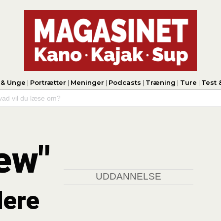
 & Unge
|
Portrætter
|
Meninger
|
Podcasts
|
Træning
|
Ture
|
Test 
arch
Few"
UDDANNELSE
flere