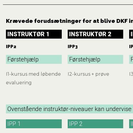
Krævede forudsætninger for at blive DKF i
INSTRUKTØR 1
INSTRUKTØR 2
IPP2
IPP3
I
Førstehjælp
Førstehjælp
I1-kursus med løbende
I2-kursus + prøve
I
evaluering
Ovenstående instruktør-niveauer kan undervise
IPP 1
IPP 2