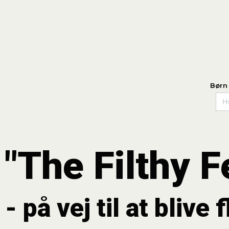
Børn
Se
for:
"The Filthy 
- på vej til at blive 