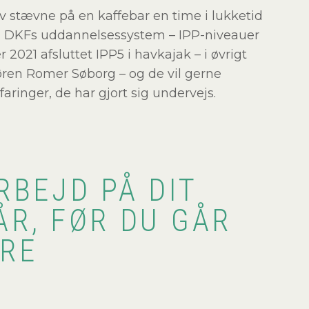
v stævne på en kaffebar en time i lukketid
nem DKFs uddannelsessystem – IPP-niveauer
2021 afsluttet IPP5 i havkajak – i øvrigt
en Romer Søborg – og de vil gerne
ringer, de har gjort sig undervejs.
ARBEJD PÅ DIT
 ÅR, FØR DU GÅR
ERE