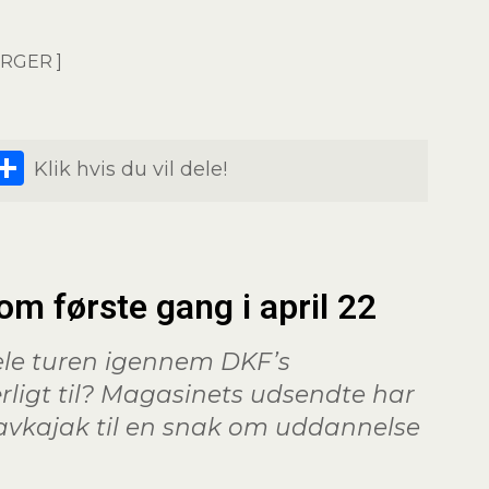
RGER ]
dIn
senger
Snapchat
Share
Klik hvis du vil dele!
om første gang i april 22
hele turen igennem DKF’s
ligt til? Magasinets udsendte har
havkajak til en snak om uddannelse