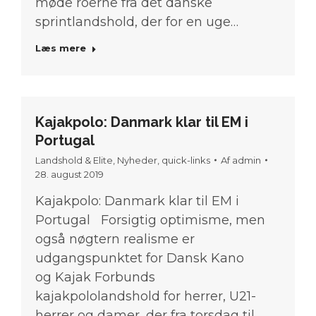
møde roerne fra det danske
sprintlandshold, der for en uge…
Læs mere
Kajakpolo: Danmark klar til EM i
Portugal
Landshold & Elite
,
Nyheder
,
quick-links
Af
admin
28. august 2019
Kajakpolo: Danmark klar til EM i
Portugal Forsigtig optimisme, men
også nøgtern realisme er
udgangspunktet for Dansk Kano
og Kajak Forbunds
kajakpololandshold for herrer, U21-
herrer og damer, der fra torsdag til…