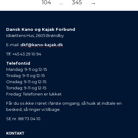
104
…
345
→
Dansk Kano og Kajak Forbund
Idrættens Hus, 2605 Brøndby
E-mail:
dkf@kano-kajak.dk
Tlf: +45 43 29 10 94
Telefontid
Mandag: 9-11 og 12-15
Tirsdag: 9-11 og 12-15
Onsdag: 9-11 og 12-15
Torsdag: 9-11 og 12-15
Fredag: Telefonen er lukket
Får du os ikke i røret i første omgang, så husk at indtale en
besked, så ringer vi tilbage.
SE nr. 88 73 04 10.
KONTAKT