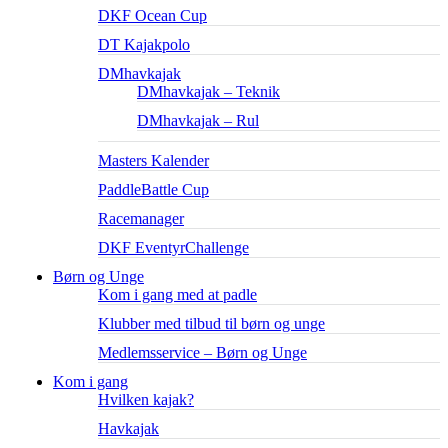
DKF Ocean Cup
DT Kajakpolo
DMhavkajak
DMhavkajak – Teknik
DMhavkajak – Rul
Masters Kalender
PaddleBattle Cup
Racemanager
DKF EventyrChallenge
Børn og Unge
Kom i gang med at padle
Klubber med tilbud til børn og unge
Medlemsservice – Børn og Unge
Kom i gang
Hvilken kajak?
Havkajak