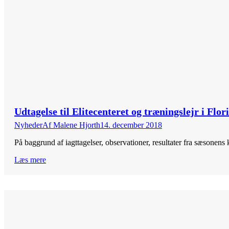
Udtagelse til Elitecenteret og træningslejr i Flor
Nyheder
Af
Malene Hjorth
14. december 2018
På baggrund af iagttagelser, observationer, resultater fra sæsonens 
Læs mere