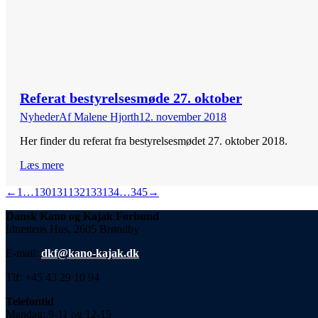
Referat bestyrelsesmøde 27. oktober
Nyheder
Af
Malene Hjorth
12. november 2018
Her finder du referat fra bestyrelsesmødet 27. oktober 2018.
Læs mere
←
1
…
130
131
132
133
134
…
345
→
Dansk Kano og Kajak Forbund
Idrættens Hus, 2605 Brøndby
E-mail:
dkf@kano-kajak.dk
Tlf: +45 43 29 10 94
Telefontid
Mandag: 9-11 og 12-15