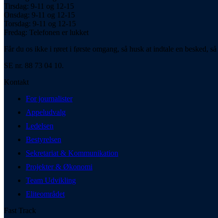
Tirsdag: 9-11 og 12-15
Onsdag: 9-11 og 12-15
Torsdag: 9-11 og 12-15
Fredag: Telefonen er lukket
Får du os ikke i røret i første omgang, så husk at indtale en besked, så 
SE nr. 88 73 04 10.
Kontakt
For journalister
Appeludvalg
Ledelsen
Bestyrelsen
Sekretariat & Kommunikation
Projekter & Økonomi
Team Udvikling
Eliteområdet
Fast Track