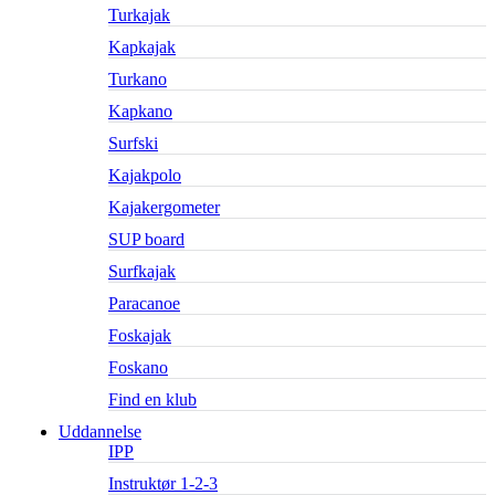
Turkajak
Kapkajak
Turkano
Kapkano
Surfski
Kajakpolo
Kajakergometer
SUP board
Surfkajak
Paracanoe
Foskajak
Foskano
Find en klub
Uddannelse
IPP
Instruktør 1-2-3