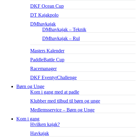
DKF Ocean Cup
DT Kajakpolo
DMhavkajak
DMhavkajak – Teknik
DMhavkajak – Rul
Masters Kalender
PaddleBattle Cup
Racemanager
DKF EventyrChallenge
Børn og Unge
Kom i gang med at padle
Klubber med tilbud til børn og unge
Medlemsservice – Børn og Unge
Kom i gang
Hvilken kajak?
Havkajak