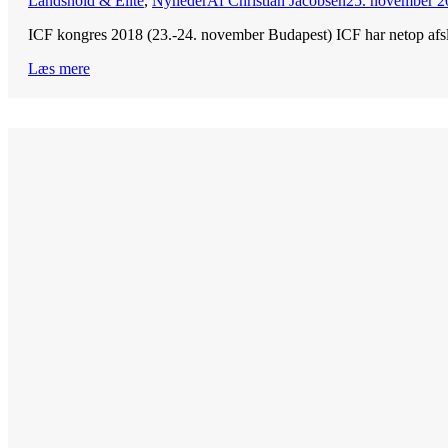
Landshold & Elite
,
Nyheder
Af
Christian Jacobsen
25. november 2
ICF kongres 2018 (23.-24. november Budapest) ICF har netop afslut
Læs mere