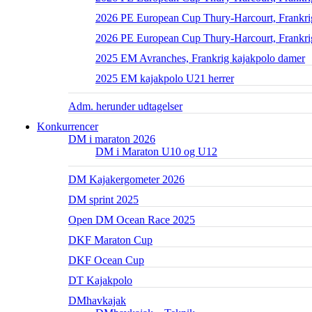
2026 PE European Cup Thury-Harcourt, Frankrig
2026 PE European Cup Thury-Harcourt, Frankri
2025 EM Avranches, Frankrig kajakpolo damer
2025 EM kajakpolo U21 herrer
Adm. herunder udtagelser
Konkurrencer
DM i maraton 2026
DM i Maraton U10 og U12
DM Kajakergometer 2026
DM sprint 2025
Open DM Ocean Race 2025
DKF Maraton Cup
DKF Ocean Cup
DT Kajakpolo
DMhavkajak