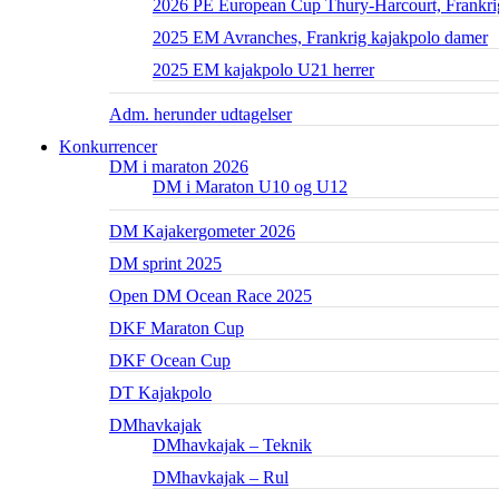
2026 PE European Cup Thury-Harcourt, Frankri
2025 EM Avranches, Frankrig kajakpolo damer
2025 EM kajakpolo U21 herrer
Adm. herunder udtagelser
Konkurrencer
DM i maraton 2026
DM i Maraton U10 og U12
DM Kajakergometer 2026
DM sprint 2025
Open DM Ocean Race 2025
DKF Maraton Cup
DKF Ocean Cup
DT Kajakpolo
DMhavkajak
DMhavkajak – Teknik
DMhavkajak – Rul