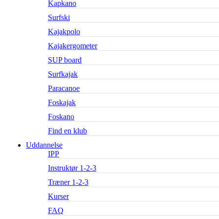
Kapkano
Surfski
Kajakpolo
Kajakergometer
SUP board
Surfkajak
Paracanoe
Foskajak
Foskano
Find en klub
Uddannelse
IPP
Instruktør 1-2-3
Træner 1-2-3
Kurser
FAQ