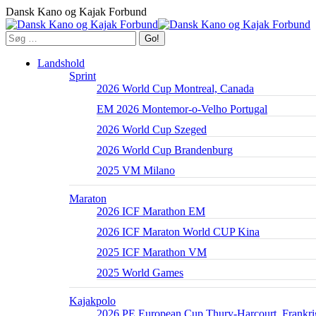
Skip
Dansk Kano og Kajak Forbund
to
content
Search:
Landshold
Sprint
2026 World Cup Montreal, Canada
EM 2026 Montemor-o-Velho Portugal
2026 World Cup Szeged
2026 World Cup Brandenburg
2025 VM Milano
Maraton
2026 ICF Marathon EM
2026 ICF Maraton World CUP Kina
2025 ICF Marathon VM
2025 World Games
Kajakpolo
2026 PE European Cup Thury-Harcourt, Frankri