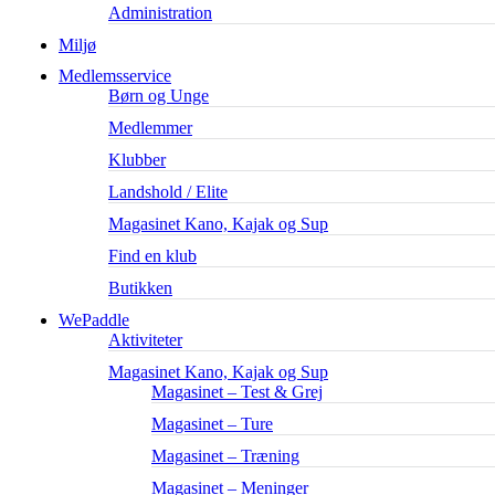
Administration
Miljø
Medlemsservice
Børn og Unge
Medlemmer
Klubber
Landshold / Elite
Magasinet Kano, Kajak og Sup
Find en klub
Butikken
WePaddle
Aktiviteter
Magasinet Kano, Kajak og Sup
Magasinet – Test & Grej
Magasinet – Ture
Magasinet – Træning
Magasinet – Meninger