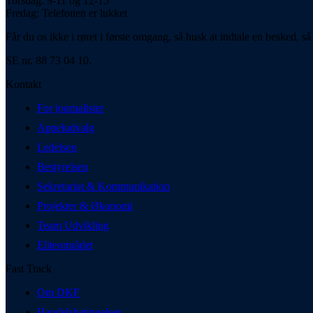
Torsdag: 9-11 og 12-15
Fredag: Telefonen er lukket
Får du os ikke i røret i første omgang, så husk at indtale en besked, så 
SE nr. 88 73 04 10.
Kontakt
For journalister
Appeludvalg
Ledelsen
Bestyrelsen
Sekretariat & Kommunikation
Projekter & Økonomi
Team Udvikling
Eliteområdet
Fast Track
Om DKF
Handelsbetingelser