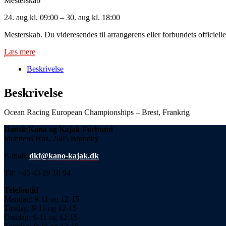
Mesterskab
24. aug kl. 09:00 – 30. aug kl. 18:00
Mesterskab. Du videresendes til arrangørens eller forbundets officielle
Læs mere
Beskrivelse
Beskrivelse
Ocean Racing European Championships – Brest, Frankrig
Dansk Kano og Kajak Forbund
Idrættens Hus, 2605 Brøndby
E-mail:
dkf@kano-kajak.dk
Tlf: +45 43 29 10 94
Telefontid
Mandag: 9-11 og 12-15
Tirsdag: 9-11 og 12-15
Onsdag: 9-11 og 12-15