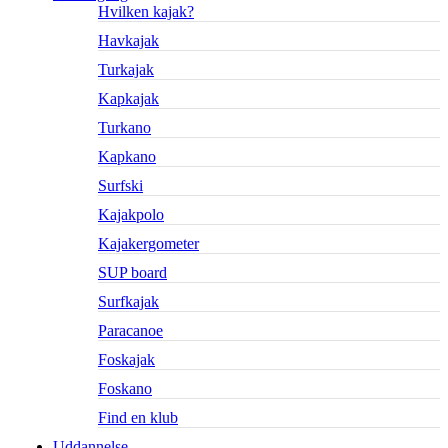
Hvilken kajak?
Havkajak
Turkajak
Kapkajak
Turkano
Kapkano
Surfski
Kajakpolo
Kajakergometer
SUP board
Surfkajak
Paracanoe
Foskajak
Foskano
Find en klub
Uddannelse