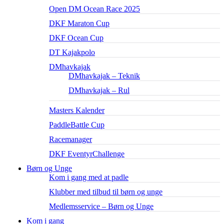
Open DM Ocean Race 2025
DKF Maraton Cup
DKF Ocean Cup
DT Kajakpolo
DMhavkajak
DMhavkajak – Teknik
DMhavkajak – Rul
Masters Kalender
PaddleBattle Cup
Racemanager
DKF EventyrChallenge
Børn og Unge
Kom i gang med at padle
Klubber med tilbud til børn og unge
Medlemsservice – Børn og Unge
Kom i gang