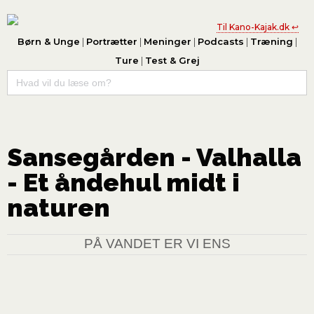
Til Kano-Kajak.dk ↩
Børn & Unge
|
Portrætter
|
Meninger
|
Podcasts
|
Træning
|
Ture
|
Test & Grej
Search
for:
Sansegården - Valhalla
- Et åndehul midt i
naturen
PÅ VANDET ER VI ENS