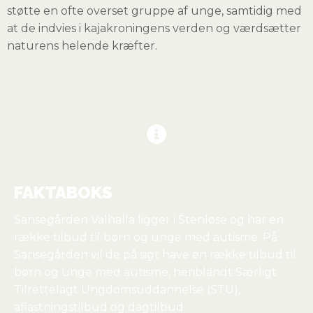
støtte en ofte overset gruppe af unge, samtidig med
at de indvies i kajakroningens verden og værdsætter
naturens helende kræfter.
FAKTABOKS
Sansegården Valhalla ligger i Stenløse og har en
række tilbud til børn og unge med autisme. På
Sansegården vil de på sigt have en række tilbud til
børn og unge med autisme, heriblandt Særligt
Tilrettelagt Ungdomsuddannelse (STU),
aflastningstilbud og dagtilbud.