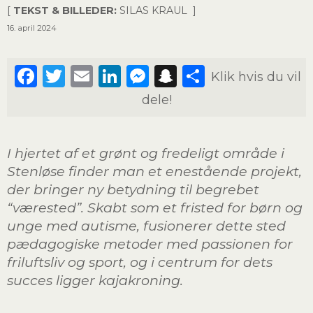
[
TEKST & BILLEDER:
SILAS KRAUL ]
16. april 2024
Facebook
Twitter
Email
LinkedIn
Messenger
Snapchat
Share
Klik hvis du vil
dele!
I hjertet af et grønt og fredeligt område i
Stenløse finder man et enestående projekt,
der bringer ny betydning til begrebet
“værested”. Skabt som et fristed for børn og
unge med autisme, fusionerer dette sted
pædagogiske metoder med passionen for
friluftsliv og sport, og i centrum for dets
succes ligger kajakroning.