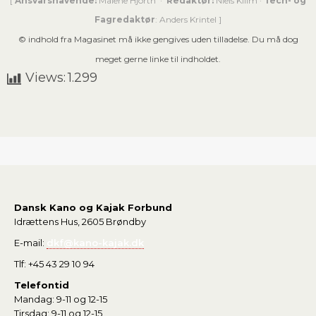
[
Ansvarshavende:
Malene Hjorth
·
Redaktør:
Niels Kliim
·
Tech- og
Fagredaktør
:
Anders Krintel
]
© indhold fra Magasinet må ikke gengives uden tilladelse. Du må dog
meget gerne linke til indholdet.
Views:
1.299
Dansk Kano og Kajak Forbund
Idrættens Hus, 2605 Brøndby
E-mail:
dkf@kano-kajak.dk
Tlf: +45 43 29 10 94
Telefontid
Mandag: 9-11 og 12-15
Tirsdag: 9-11 og 12-15