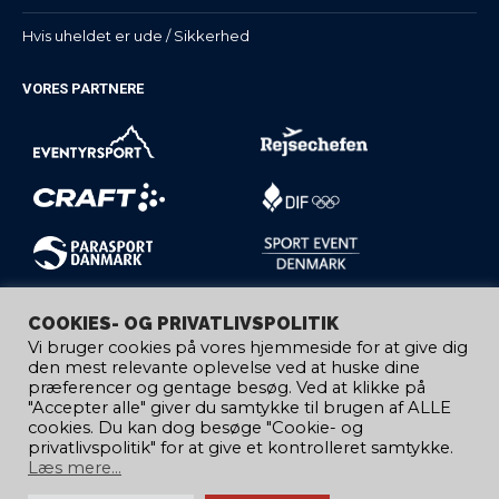
Hvis uheldet er ude / Sikkerhed
VORES PARTNERE
COOKIES- OG PRIVATLIVSPOLITIK
Vi bruger cookies på vores hjemmeside for at give dig
den mest relevante oplevelse ved at huske dine
præferencer og gentage besøg. Ved at klikke på
"Accepter alle" giver du samtykke til brugen af ​​ALLE
cookies. Du kan dog besøge "Cookie- og
privatlivspolitik" for at give et kontrolleret samtykke.
Læs mere...