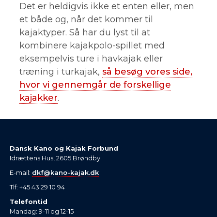
Det er heldigvis ikke et enten eller, men
et både og, når det kommer til
kajaktyper. Så har du lyst til at
kombinere kajakpolo-spillet med
eksempelvis ture i havkajak eller
træning i turkajak,
så besøg vores side,
hvor vi gennemgår de forskellige
kajakker
.
Dansk Kano og Kajak Forbund
Idrættens Hus, 2605 Brøndby
E-mail:
dkf@kano-kajak.dk
Tlf: +45 43 29 10 94
Telefontid
Mandag: 9-11 og 12-15