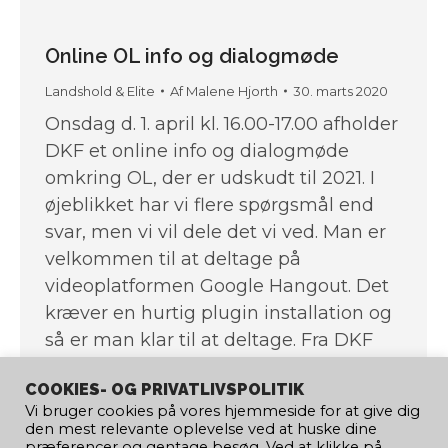
Online OL info og dialogmøde
Landshold & Elite
Af
Malene Hjorth
30. marts 2020
Onsdag d. 1. april kl. 16.00-17.00 afholder
DKF et online info og dialogmøde
omkring OL, der er udskudt til 2021. I
øjeblikket har vi flere spørgsmål end
svar, men vi vil dele det vi ved. Man er
velkommen til at deltage på
videoplatformen Google Hangout. Det
kræver en hurtig plugin installation og
så er man klar til at deltage. Fra DKF
deltager: Lars Robl, Sportschef Ole
COOKIES- OG PRIVATLIVSPOLITIK
Tikjøb, Formand Tom Faurschou,
Vi bruger cookies på vores hjemmeside for at give dig
Eliteansvarlig bestyrelsesmedlem
den mest relevante oplevelse ved at huske dine
præferencer og gentage besøg. Ved at klikke på