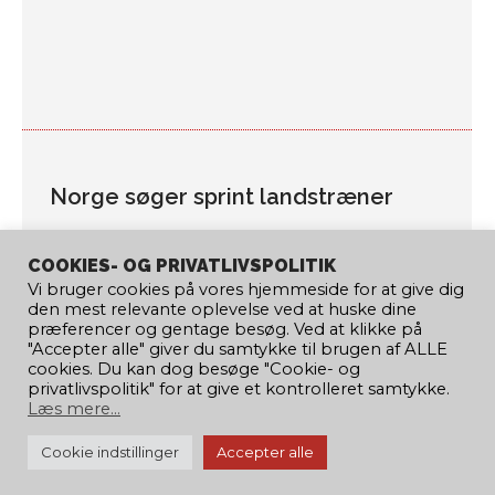
Norge søger sprint landstræner
Ledige stillinger
Af
Malene Hjorth
11. august 2021
COOKIES- OG PRIVATLIVSPOLITIK
[embeddoc url=”https://www.kano-
Vi bruger cookies på vores hjemmeside for at give dig
kajak.dk/wp-
den mest relevante oplevelse ved at huske dine
content/uploads/2021/08/stillingsutlysning-
præferencer og gentage besøg. Ved at klikke på
"Accepter alle" giver du samtykke til brugen af ​​ALLE
hovedtrener-NPF26.pdf”
cookies. Du kan dog besøge "Cookie- og
download=”all” viewer=”google”]
privatlivspolitik" for at give et kontrolleret samtykke.
Læs mere...
Cookie indstillinger
Accepter alle
© 2020 Copyright Dansk Kano og Kajak Forbund | Design by:
UNIQUEPIXELS