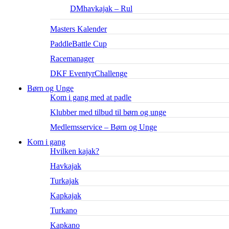
DMhavkajak – Rul
Masters Kalender
PaddleBattle Cup
Racemanager
DKF EventyrChallenge
Børn og Unge
Kom i gang med at padle
Klubber med tilbud til børn og unge
Medlemsservice – Børn og Unge
Kom i gang
Hvilken kajak?
Havkajak
Turkajak
Kapkajak
Turkano
Kapkano