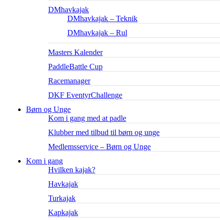
DMhavkajak
DMhavkajak – Teknik
DMhavkajak – Rul
Masters Kalender
PaddleBattle Cup
Racemanager
DKF EventyrChallenge
Børn og Unge
Kom i gang med at padle
Klubber med tilbud til børn og unge
Medlemsservice – Børn og Unge
Kom i gang
Hvilken kajak?
Havkajak
Turkajak
Kapkajak