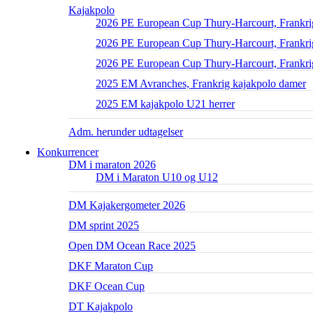
Kajakpolo
2026 PE European Cup Thury-Harcourt, Frankri
2026 PE European Cup Thury-Harcourt, Frankrig
2026 PE European Cup Thury-Harcourt, Frankri
2025 EM Avranches, Frankrig kajakpolo damer
2025 EM kajakpolo U21 herrer
Adm. herunder udtagelser
Konkurrencer
DM i maraton 2026
DM i Maraton U10 og U12
DM Kajakergometer 2026
DM sprint 2025
Open DM Ocean Race 2025
DKF Maraton Cup
DKF Ocean Cup
DT Kajakpolo