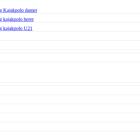
g Kajakpolo damer
 kajakpolo herre
g kajakpolo U21