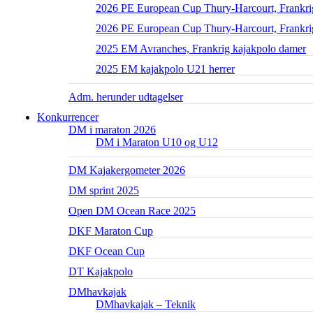
2026 PE European Cup Thury-Harcourt, Frankrig
2026 PE European Cup Thury-Harcourt, Frankri
2025 EM Avranches, Frankrig kajakpolo damer
2025 EM kajakpolo U21 herrer
Adm. herunder udtagelser
Konkurrencer
DM i maraton 2026
DM i Maraton U10 og U12
DM Kajakergometer 2026
DM sprint 2025
Open DM Ocean Race 2025
DKF Maraton Cup
DKF Ocean Cup
DT Kajakpolo
DMhavkajak
DMhavkajak – Teknik