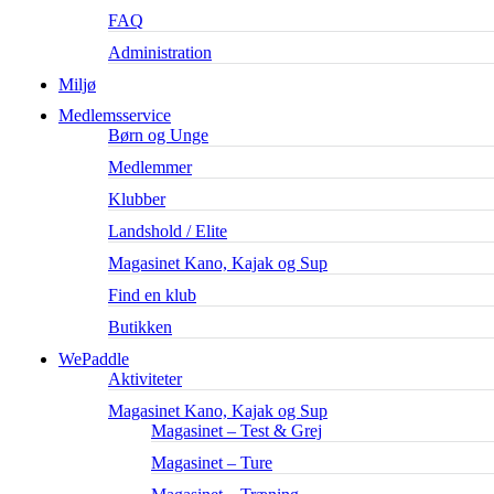
FAQ
Administration
Miljø
Medlemsservice
Børn og Unge
Medlemmer
Klubber
Landshold / Elite
Magasinet Kano, Kajak og Sup
Find en klub
Butikken
WePaddle
Aktiviteter
Magasinet Kano, Kajak og Sup
Magasinet – Test & Grej
Magasinet – Ture