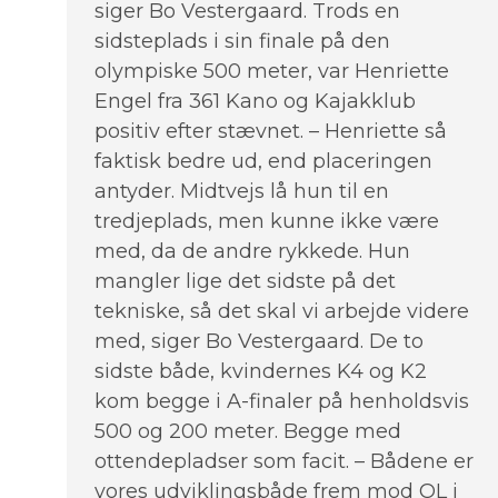
siger Bo Vestergaard. Trods en
sidsteplads i sin finale på den
olympiske 500 meter, var Henriette
Engel fra 361 Kano og Kajakklub
positiv efter stævnet. – Henriette så
faktisk bedre ud, end placeringen
antyder. Midtvejs lå hun til en
tredjeplads, men kunne ikke være
med, da de andre rykkede. Hun
mangler lige det sidste på det
tekniske, så det skal vi arbejde videre
med, siger Bo Vestergaard. De to
sidste både, kvindernes K4 og K2
kom begge i A-finaler på henholdsvis
500 og 200 meter. Begge med
ottendepladser som facit. – Bådene er
vores udviklingsbåde frem mod OL i