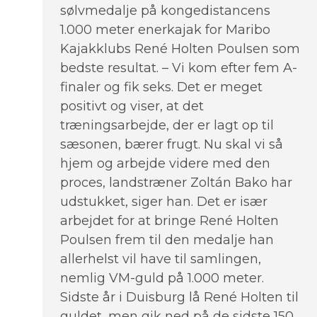
sølvmedalje på kongedistancens
1.000 meter enerkajak for Maribo
Kajakklubs René Holten Poulsen som
bedste resultat. – Vi kom efter fem A-
finaler og fik seks. Det er meget
positivt og viser, at det
træningsarbejde, der er lagt op til
sæsonen, bærer frugt. Nu skal vi så
hjem og arbejde videre med den
proces, landstræner Zoltán Bako har
udstukket, siger han. Det er især
arbejdet for at bringe René Holten
Poulsen frem til den medalje han
allerhelst vil have til samlingen,
nemlig VM-guld på 1.000 meter.
Sidste år i Duisburg lå René Holten til
guldet, men gik ned på de sidste 150