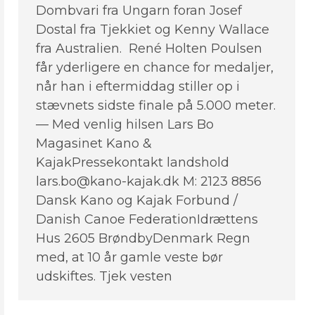
Dombvari fra Ungarn foran Josef
Dostal fra Tjekkiet og Kenny Wallace
fra Australien. René Holten Poulsen
får yderligere en chance for medaljer,
når han i eftermiddag stiller op i
stævnets sidste finale på 5.000 meter.
— Med venlig hilsen Lars Bo
Magasinet Kano &
KajakPressekontakt landshold
lars.bo@kano-kajak.dk M: 2123 8856
Dansk Kano og Kajak Forbund /
Danish Canoe FederationIdrættens
Hus 2605 BrøndbyDenmark Regn
med, at 10 år gamle veste bør
udskiftes. Tjek vesten