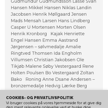
Gudmundur Gudmundsson Lasse Svan
Hansen Mikkel Hansen Niklas Landin
Jacobsen Henrik Møllgaard Jensen
Mads Mensah Larsen Hans Lindberg
Casper U Mortensen Morten Olsen
Henrik Kronborg Kajak Henriette
Engel Hansen Emma Aastrand
Jørgensen – sølvmedalje Amalie
Ringtved Thomsen Ida Engholm
Villumsen Christian Jakobsen Ole
Tikjøb Malene Søby Vestergaard Rene
Holten Poulsen Bo Vestergaard Zoltan
Bako Roning Anne Dsane Andersen –
bronzemedalje Hedvig Lærke Berg
Rasmussen – bronzemedalje Lisbeth
COOKIES- OG PRIVATLIVSPOLITIK
Falch Jakobsen Jacob Jepsen Barsøe –
Vi bruger cookies på vores hjemmeside for at give dig
sølvmedalje Kasper Winther Jørgensen
den mest relevante oplevelse ved at huske dine