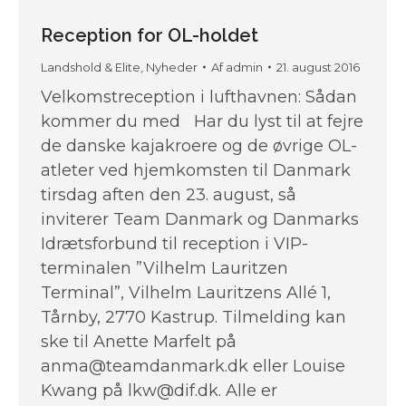
Reception for OL-holdet
Landshold & Elite
,
Nyheder
Af
admin
21. august 2016
Velkomstreception i lufthavnen: Sådan
kommer du med Har du lyst til at fejre
de danske kajakroere og de øvrige OL-
atleter ved hjemkomsten til Danmark
tirsdag aften den 23. august, så
inviterer Team Danmark og Danmarks
Idrætsforbund til reception i VIP-
terminalen ”Vilhelm Lauritzen
Terminal”, Vilhelm Lauritzens Allé 1,
Tårnby, 2770 Kastrup. Tilmelding kan
ske til Anette Marfelt på
anma@teamdanmark.dk eller Louise
Kwang på lkw@dif.dk. Alle er