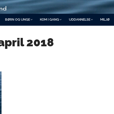
BØRN OG UNGE
KOM I GANG
UDDANNELSE
MILJØ
 april 2018