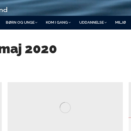
BØRN OG UNGE
KOM I GANG
UDDANNELSE
MILJØ
 maj 2020