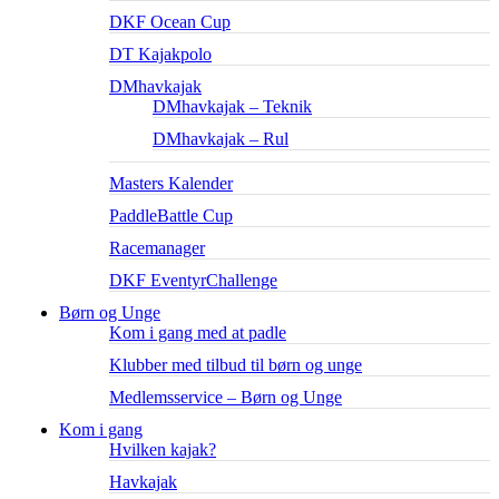
DKF Ocean Cup
DT Kajakpolo
DMhavkajak
DMhavkajak – Teknik
DMhavkajak – Rul
Masters Kalender
PaddleBattle Cup
Racemanager
DKF EventyrChallenge
Børn og Unge
Kom i gang med at padle
Klubber med tilbud til børn og unge
Medlemsservice – Børn og Unge
Kom i gang
Hvilken kajak?
Havkajak