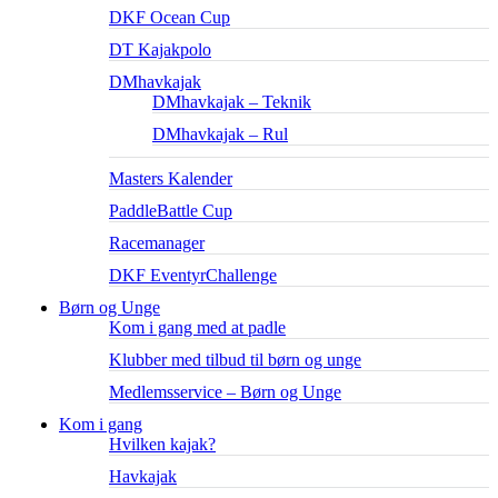
DKF Ocean Cup
DT Kajakpolo
DMhavkajak
DMhavkajak – Teknik
DMhavkajak – Rul
Masters Kalender
PaddleBattle Cup
Racemanager
DKF EventyrChallenge
Børn og Unge
Kom i gang med at padle
Klubber med tilbud til børn og unge
Medlemsservice – Børn og Unge
Kom i gang
Hvilken kajak?
Havkajak