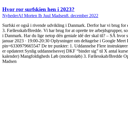
Hvor ror surfskien hen i 2023?
Nyheder
Af
Morten Ib Juul Madsen
8. december 2022
Surfski er også i rivende udvikling i Danmark. Derfor har vi brug for
3. Fællesskab/Bredde. Vi har brug for at oprette tre arbejdsgrupper, s
i Danmark. Har du lige netop dén geniale idé der skal til? – SÅ hvor 
januar 2023 · 19:00-20:30 Oplysninger om deltagelse i Google Meet Li
pin=6330979665547 De tre punkter: 1. Uddannelse Flere instruktører 
er opdateret Synlig uddannelsesvej DKF “binder sig” til X antal kur
kalender) Mangfoldigheds Løb (motionsløb) 3. Fællesskab/Bredde Op
Madsen