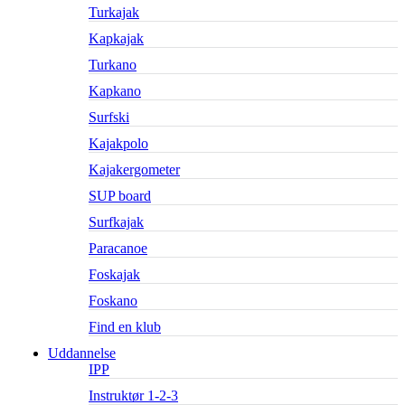
Turkajak
Kapkajak
Turkano
Kapkano
Surfski
Kajakpolo
Kajakergometer
SUP board
Surfkajak
Paracanoe
Foskajak
Foskano
Find en klub
Uddannelse
IPP
Instruktør 1-2-3