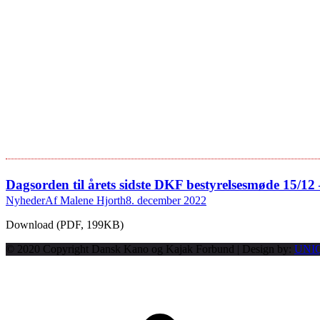
Dagsorden til årets sidste DKF bestyrelsesmøde 15/12
Nyheder
Af
Malene Hjorth
8. december 2022
Download (PDF, 199KB)
© 2020 Copyright Dansk Kano og Kajak Forbund | Design by:
UNI