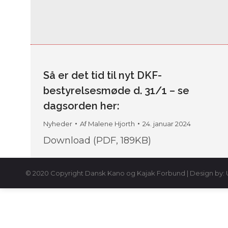
Så er det tid til nyt DKF-
bestyrelsesmøde d. 31/1 – se
dagsorden her:
Nyheder
Af
Malene Hjorth
24. januar 2024
Download (PDF, 189KB)
© 2020 Copyright Dansk Kano og Kajak Forbund | Design by: