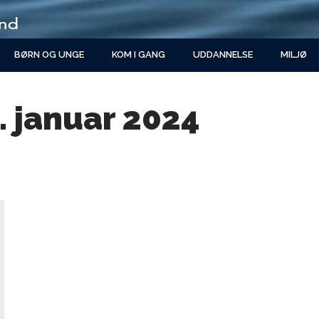
BØRN OG UNGE
KOM I GANG
UDDANNELSE
MILJØ
. januar 2024