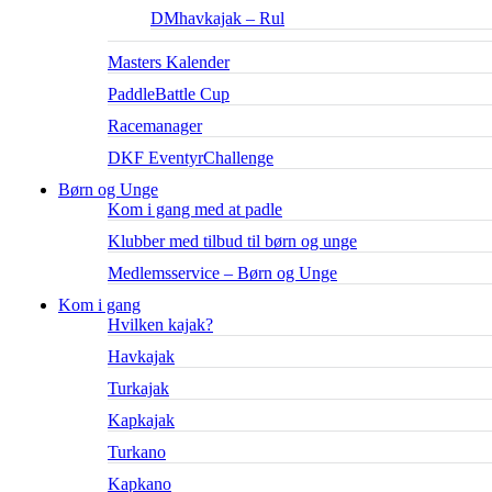
DMhavkajak – Rul
Masters Kalender
PaddleBattle Cup
Racemanager
DKF EventyrChallenge
Børn og Unge
Kom i gang med at padle
Klubber med tilbud til børn og unge
Medlemsservice – Børn og Unge
Kom i gang
Hvilken kajak?
Havkajak
Turkajak
Kapkajak
Turkano
Kapkano