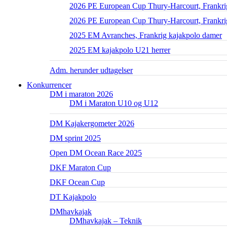
2026 PE European Cup Thury-Harcourt, Frankrig
2026 PE European Cup Thury-Harcourt, Frankri
2025 EM Avranches, Frankrig kajakpolo damer
2025 EM kajakpolo U21 herrer
Adm. herunder udtagelser
Konkurrencer
DM i maraton 2026
DM i Maraton U10 og U12
DM Kajakergometer 2026
DM sprint 2025
Open DM Ocean Race 2025
DKF Maraton Cup
DKF Ocean Cup
DT Kajakpolo
DMhavkajak
DMhavkajak – Teknik