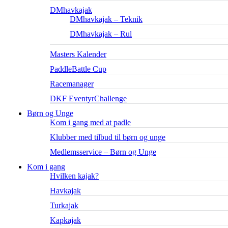
DMhavkajak
DMhavkajak – Teknik
DMhavkajak – Rul
Masters Kalender
PaddleBattle Cup
Racemanager
DKF EventyrChallenge
Børn og Unge
Kom i gang med at padle
Klubber med tilbud til børn og unge
Medlemsservice – Børn og Unge
Kom i gang
Hvilken kajak?
Havkajak
Turkajak
Kapkajak