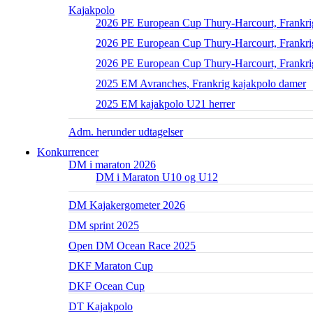
Kajakpolo
2026 PE European Cup Thury-Harcourt, Frankri
2026 PE European Cup Thury-Harcourt, Frankrig
2026 PE European Cup Thury-Harcourt, Frankri
2025 EM Avranches, Frankrig kajakpolo damer
2025 EM kajakpolo U21 herrer
Adm. herunder udtagelser
Konkurrencer
DM i maraton 2026
DM i Maraton U10 og U12
DM Kajakergometer 2026
DM sprint 2025
Open DM Ocean Race 2025
DKF Maraton Cup
DKF Ocean Cup
DT Kajakpolo