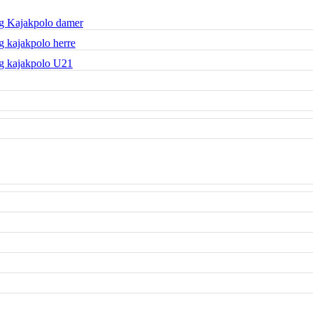
g Kajakpolo damer
 kajakpolo herre
g kajakpolo U21