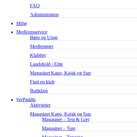
FAQ
Administration
Miljø
Medlemsservice
Børn og Unge
Medlemmer
Klubber
Landshold / Elite
Magasinet Kano, Kajak og Sup
Find en klub
Butikken
WePaddle
Aktiviteter
Magasinet Kano, Kajak og Sup
Magasinet – Test & Grej
Magasinet – Ture