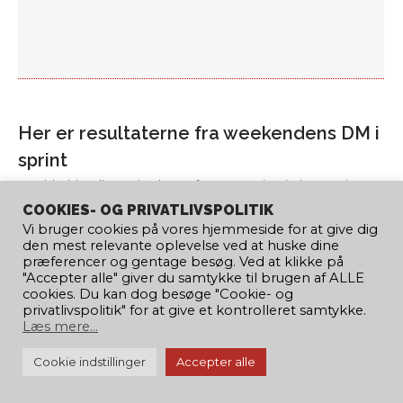
Her er resultaterne fra weekendens DM i
sprint
Landshold & Elite
,
Nyheder
Af
Mette Marie Birch Breuning
2. september 2024
COOKIES- OG PRIVATLIVSPOLITIK
Vi bruger cookies på vores hjemmeside for at give dig
I weekenden løb dette års DM i sprint af
den mest relevante oplevelse ved at huske dine
stablen på Vandkraftsøen i Holstebro. Her får
præferencer og gentage besøg. Ved at klikke på
"Accepter alle" giver du samtykke til brugen af ​​ALLE
du et overblik over, hvem der endte på
cookies. Du kan dog besøge "Cookie- og
podiet i de forskellige løb.
privatlivspolitik" for at give et kontrolleret samtykke.
Læs mere...
© 2020 Copyright Dansk Kano og Kajak Forbund | Design by:
Cookie indstillinger
Accepter alle
UNIQUEPIXELS