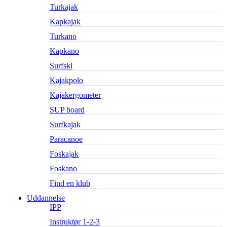
Turkajak
Kapkajak
Turkano
Kapkano
Surfski
Kajakpolo
Kajakergometer
SUP board
Surfkajak
Paracanoe
Foskajak
Foskano
Find en klub
Uddannelse
IPP
Instruktør 1-2-3