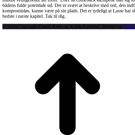
bådens fulde potentiale ud. Det er svært at beskrive med ord, den indf
kompromisløs, kunne være på sin plads. Det er tydeligt at Lasse har sk
bedste i næste kapitel. Tak til dig.
© 2020 Copyright Dansk Kano og Kajak Forbund | Design by:
UNI