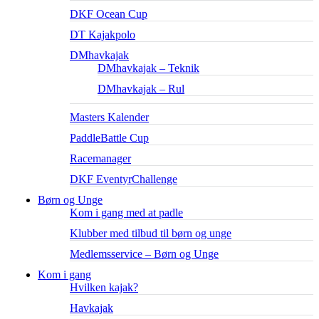
DKF Ocean Cup
DT Kajakpolo
DMhavkajak
DMhavkajak – Teknik
DMhavkajak – Rul
Masters Kalender
PaddleBattle Cup
Racemanager
DKF EventyrChallenge
Børn og Unge
Kom i gang med at padle
Klubber med tilbud til børn og unge
Medlemsservice – Børn og Unge
Kom i gang
Hvilken kajak?
Havkajak