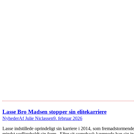
Lasse Bro Madsen stopper sin elitekarriere
Nyheder
Af
Julie Niclassen
9. februar 2026
Lasse indstillede oprindeligt sin karriere i 2014, som fremadstormende
mindst vedligeholdt sin form. Efter sit comeback kæmpede han sig ind