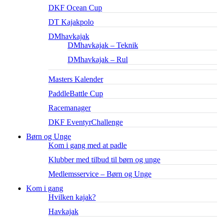
DKF Ocean Cup
DT Kajakpolo
DMhavkajak
DMhavkajak – Teknik
DMhavkajak – Rul
Masters Kalender
PaddleBattle Cup
Racemanager
DKF EventyrChallenge
Børn og Unge
Kom i gang med at padle
Klubber med tilbud til børn og unge
Medlemsservice – Børn og Unge
Kom i gang
Hvilken kajak?
Havkajak