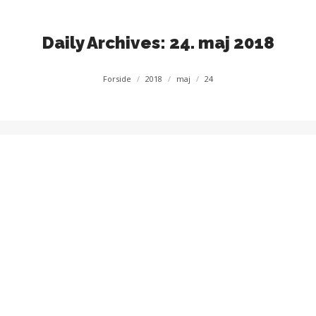
Daily Archives:
24. maj 2018
You are here:
Forside
2018
maj
24
Roere og løb i Duisburg