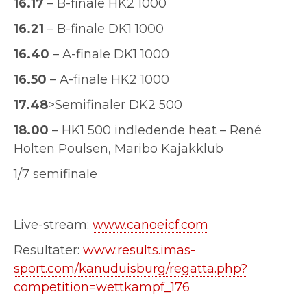
16.17
– B-finale HK2 1000
16.21
– B-finale DK1 1000
16.40
– A-finale DK1 1000
16.50
– A-finale HK2 1000
17.48
>Semifinaler DK2 500
18.00
– HK1 500 indledende heat – René
Holten Poulsen, Maribo Kajakklub
1/7 semifinale
Live-stream:
www.canoeicf.com
Resultater:
www.results.imas-
sport.com/kanuduisburg/regatta.php?
competition=wettkampf_176