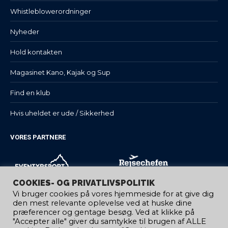
Whistleblowerordninger
Nyheder
Hold kontakten
Magasinet Kano, Kajak og Sup
Find en klub
Hvis uheldet er ude / Sikkerhed
VORES PARTNERE
COOKIES- OG PRIVATLIVSPOLITIK
Vi bruger cookies på vores hjemmeside for at give dig
den mest relevante oplevelse ved at huske dine
præferencer og gentage besøg. Ved at klikke på
"Accepter alle" giver du samtykke til brugen af ​​ALLE