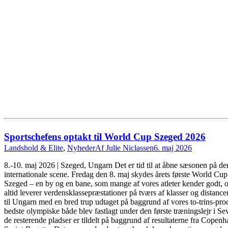
Sportschefens optakt til World Cup Szeged 2026
Landshold & Elite
,
Nyheder
Af
Julie Niclassen
6. maj 2026
8.-10. maj 2026 | Szeged, Ungarn Det er tid til at åbne sæsonen på de
internationale scene. Fredag den 8. maj skydes årets første World Cup 
Szeged – en by og en bane, som mange af vores atleter kender godt, 
altid leverer verdensklassepræstationer på tværs af klasser og distancer
til Ungarn med en bred trup udtaget på baggrund af vores to-trins-pro
bedste olympiske både blev fastlagt under den første træningslejr i Se
de resterende pladser er tildelt på baggrund af resultaterne fra Copen