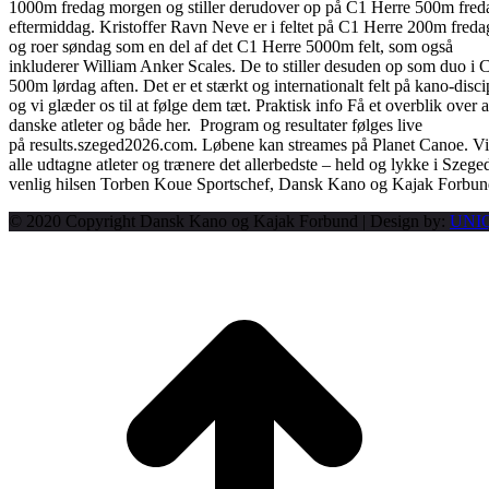
1000m fredag morgen og stiller derudover op på C1 Herre 500m fred
eftermiddag. Kristoffer Ravn Neve er i feltet på C1 Herre 200m fred
og roer søndag som en del af det C1 Herre 5000m felt, som også
inkluderer William Anker Scales. De to stiller desuden op som duo i 
500m lørdag aften. Det er et stærkt og internationalt felt på kano-disci
og vi glæder os til at følge dem tæt. Praktisk info Få et overblik over a
danske atleter og både her. Program og resultater følges live
på results.szeged2026.com. Løbene kan streames på Planet Canoe. Vi
alle udtagne atleter og trænere det allerbedste – held og lykke i Szeg
venlig hilsen Torben Koue Sportschef, Dansk Kano og Kajak Forbu
© 2020 Copyright Dansk Kano og Kajak Forbund | Design by:
UNI