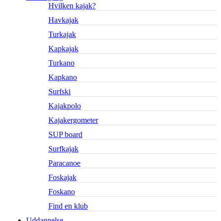
Hvilken kajak?
Havkajak
Turkajak
Kapkajak
Turkano
Kapkano
Surfski
Kajakpolo
Kajakergometer
SUP board
Surfkajak
Paracanoe
Foskajak
Foskano
Find en klub
Uddannelse