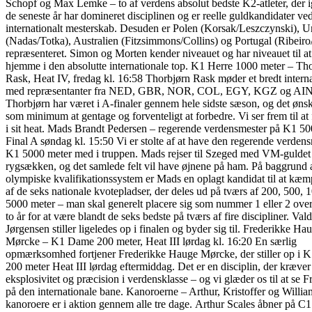
Schopf og Max Lemke – to af verdens absolut bedste K2-atleter, der
de seneste år har domineret disciplinen og er reelle guldkandidater ved
internationalt mesterskab. Desuden er Polen (Korsak/Leszczynski), 
(Nadas/Totka), Australien (Fitzsimmons/Collins) og Portugal (Ribeiro
repræsenteret. Simon og Morten kender niveauet og har niveauet til at
hjemme i den absolutte internationale top. K1 Herre 1000 meter – Th
Rask, Heat IV, fredag kl. 16:58 Thorbjørn Rask møder et bredt internat
med repræsentanter fra NED, GBR, NOR, COL, EGY, KGZ og AIN
Thorbjørn har været i A-finaler gennem hele sidste sæson, og det øns
som minimum at gentage og forventeligt at forbedre. Vi ser frem til at
i sit heat. Mads Brandt Pedersen – regerende verdensmester på K1 50
Final A søndag kl. 15:50 Vi er stolte af at have den regerende verden
K1 5000 meter med i truppen. Mads rejser til Szeged med VM-guldet 
rygsækken, og det samlede felt vil have øjnene på ham. På baggrund a
olympiske kvalifikationssystem er Mads en oplagt kandidat til at kæ
af de seks nationale kvotepladser, der deles ud på tværs af 200, 500, 
5000 meter – man skal generelt placere sig som nummer 1 eller 2 ove
to år for at være blandt de seks bedste på tværs af fire discipliner. Va
Jørgensen stiller ligeledes op i finalen og byder sig til. Frederikke Ha
Mørcke – K1 Dame 200 meter, Heat III lørdag kl. 16:20 En særlig
opmærksomhed fortjener Frederikke Hauge Mørcke, der stiller op i
200 meter Heat III lørdag eftermiddag. Det er en disciplin, der kræver
eksplosivitet og præcision i verdensklasse – og vi glæder os til at se F
på den internationale bane. Kanoroerne – Arthur, Kristoffer og Willi
kanoroere er i aktion gennem alle tre dage. Arthur Scales åbner på C