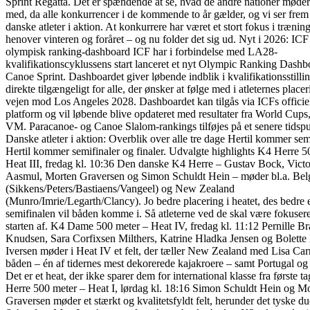
Sprint Regatta. Det er spændende at se, hvad de andre nationer møde
med, da alle konkurrencer i de kommende to år gælder, og vi ser frem t
danske atleter i aktion. At konkurrere har været et stort fokus i trænin
henover vinteren og foråret – og nu folder det sig ud. Nyt i 2026: ICF
olympisk ranking-dashboard ICF har i forbindelse med LA28-
kvalifikationscyklussens start lanceret et nyt Olympic Ranking Dashb
Canoe Sprint. Dashboardet giver løbende indblik i kvalifikationsstilli
direkte tilgængeligt for alle, der ønsker at følge med i atleternes place
vejen mod Los Angeles 2028. Dashboardet kan tilgås via ICFs officie
platform og vil løbende blive opdateret med resultater fra World Cup
VM. Paracanoe- og Canoe Slalom-rankings tilføjes på et senere tidsp
Danske atleter i aktion: Overblik over alle tre dage Hertil kommer semi
Hertil kommer semifinaler og finaler. Udvalgte highlights K4 Herre 5
Heat III, fredag kl. 10:36 Den danske K4 Herre – Gustav Bock, Vict
Aasmul, Morten Graversen og Simon Schuldt Hein – møder bl.a. Bel
(Sikkens/Peters/Bastiaens/Vangeel) og New Zealand
(Munro/Imrie/Legarth/Clancy). Jo bedre placering i heatet, des bedre 
semifinalen vil båden komme i. Så atleterne ved de skal være fokusere
starten af. K4 Dame 500 meter – Heat IV, fredag kl. 11:12 Pernille B
Knudsen, Sara Corfixsen Milthers, Katrine Hladka Jensen og Bolett
Iversen møder i Heat IV et felt, der tæller New Zealand med Lisa Carr
båden – én af tidernes mest dekorerede kajakroere – samt Portugal og
Det er et heat, der ikke sparer dem for international klasse fra første t
Herre 500 meter – Heat I, lørdag kl. 18:16 Simon Schuldt Hein og M
Graversen møder et stærkt og kvalitetsfyldt felt, herunder det tyske d