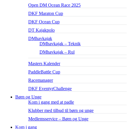
Open DM Ocean Race 2025
DKF Maraton Cup
DKF Ocean Cup
DT Kajakpolo
DMhavkajak
DMhavkajak – Teknik
DMhavkajak – Rul
Masters Kalender
PaddleBattle Cup
Racemanager
DKF EventyrChallenge
Børn og Unge
Kom i gang med at padle
Klubber med tilbud til børn og unge
Medlemsservice – Børn og Unge
Kom i gang