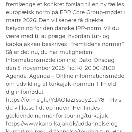
fremlægge et konkret forslag til en ny fælles
europæisk norm på EPP Core Group-mødet i
marts 2026. Den vil senere få direkte
betydning for den danske IPP-norm. Vil du
være med til at præge, hvordan tur- og
kapkajakken beskrives i fremtidens normer?
Så er det nu, du har muligheden!
Informationsmøde (online) Dato: Onsdag
den 5. november 2025 Tid: Kl. 20.00–21.00
Agenda: Agenda – Online informationsmøde
om udvikling af turkajak-normen Tilmeld
dig infomødet:
https://forms.gle/YdAQ1aZrssdyZoa78 Hvis
du vil læse lidt op inden.. Her findes
gældende normer for touring/turkajak:
https://www.kano-kajak.dk/uddannelse-og-
kurser/ipp-roeruddannelse/touring-tur/ Her