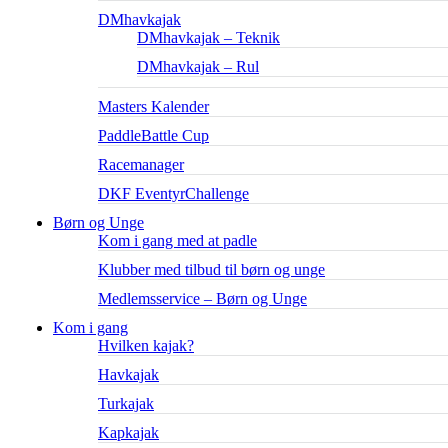
DMhavkajak
DMhavkajak – Teknik
DMhavkajak – Rul
Masters Kalender
PaddleBattle Cup
Racemanager
DKF EventyrChallenge
Børn og Unge
Kom i gang med at padle
Klubber med tilbud til børn og unge
Medlemsservice – Børn og Unge
Kom i gang
Hvilken kajak?
Havkajak
Turkajak
Kapkajak