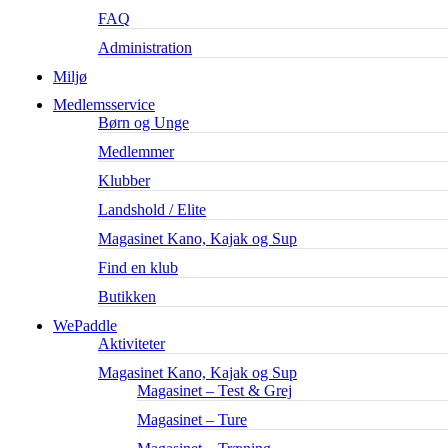
FAQ
Administration
Miljø
Medlemsservice
Børn og Unge
Medlemmer
Klubber
Landshold / Elite
Magasinet Kano, Kajak og Sup
Find en klub
Butikken
WePaddle
Aktiviteter
Magasinet Kano, Kajak og Sup
Magasinet – Test & Grej
Magasinet – Ture