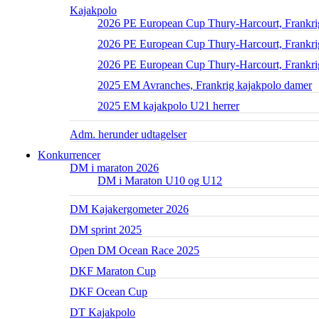
Kajakpolo
2026 PE European Cup Thury-Harcourt, Frankri
2026 PE European Cup Thury-Harcourt, Frankrig
2026 PE European Cup Thury-Harcourt, Frankri
2025 EM Avranches, Frankrig kajakpolo damer
2025 EM kajakpolo U21 herrer
Adm. herunder udtagelser
Konkurrencer
DM i maraton 2026
DM i Maraton U10 og U12
DM Kajakergometer 2026
DM sprint 2025
Open DM Ocean Race 2025
DKF Maraton Cup
DKF Ocean Cup
DT Kajakpolo