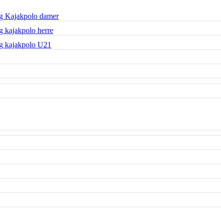
g Kajakpolo damer
 kajakpolo herre
g kajakpolo U21