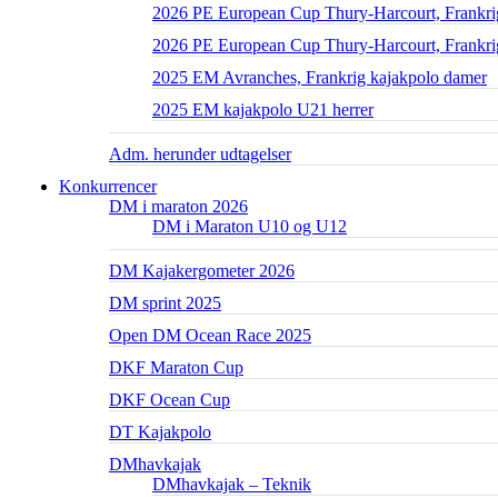
2026 PE European Cup Thury-Harcourt, Frankrig
2026 PE European Cup Thury-Harcourt, Frankri
2025 EM Avranches, Frankrig kajakpolo damer
2025 EM kajakpolo U21 herrer
Adm. herunder udtagelser
Konkurrencer
DM i maraton 2026
DM i Maraton U10 og U12
DM Kajakergometer 2026
DM sprint 2025
Open DM Ocean Race 2025
DKF Maraton Cup
DKF Ocean Cup
DT Kajakpolo
DMhavkajak
DMhavkajak – Teknik