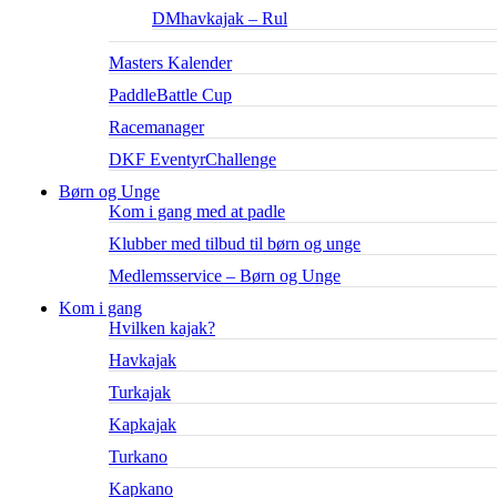
DMhavkajak – Rul
Masters Kalender
PaddleBattle Cup
Racemanager
DKF EventyrChallenge
Børn og Unge
Kom i gang med at padle
Klubber med tilbud til børn og unge
Medlemsservice – Børn og Unge
Kom i gang
Hvilken kajak?
Havkajak
Turkajak
Kapkajak
Turkano
Kapkano