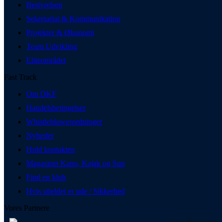
Bestyrelsen
Sekretariat & Kommunikation
Projekter & Økonomi
Team Udvikling
Eliteområdet
Fast Track
Om DKF
Handelsbetingelser
Whistleblowerordninger
Nyheder
Hold kontakten
Magasinet Kano, Kajak og Sup
Find en klub
Hvis uheldet er ude / Sikkerhed
Vores Partnere