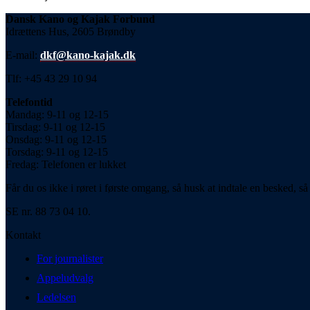
Dansk Kano og Kajak Forbund
Idrættens Hus, 2605 Brøndby
E-mail:
dkf@kano-kajak.dk
Tlf: +45 43 29 10 94
Telefontid
Mandag: 9-11 og 12-15
Tirsdag: 9-11 og 12-15
Onsdag: 9-11 og 12-15
Torsdag: 9-11 og 12-15
Fredag: Telefonen er lukket
Får du os ikke i røret i første omgang, så husk at indtale en besked, så 
SE nr. 88 73 04 10.
Kontakt
For journalister
Appeludvalg
Ledelsen