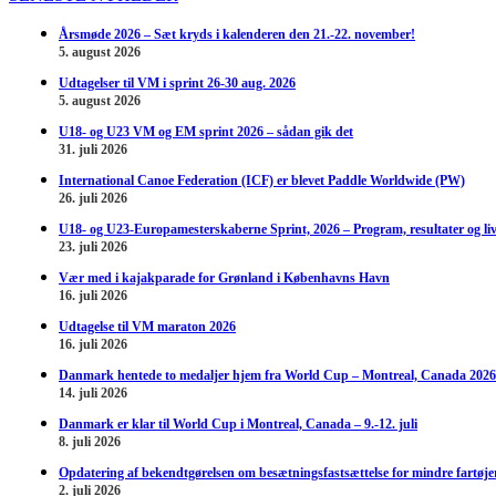
Årsmøde 2026 – Sæt kryds i kalenderen den 21.-22. november!
5. august 2026
Udtagelser til VM i sprint 26-30 aug. 2026
5. august 2026
U18- og U23 VM og EM sprint 2026 – sådan gik det
31. juli 2026
International Canoe Federation (ICF) er blevet Paddle Worldwide (PW)
26. juli 2026
U18- og U23-Europamesterskaberne Sprint, 2026 – Program, resultater og li
23. juli 2026
Vær med i kajakparade for Grønland i Københavns Havn
16. juli 2026
Udtagelse til VM maraton 2026
16. juli 2026
Danmark hentede to medaljer hjem fra World Cup – Montreal, Canada 2026
14. juli 2026
Danmark er klar til World Cup i Montreal, Canada – 9.-12. juli
8. juli 2026
Opdatering af bekendtgørelsen om besætningsfastsættelse for mindre fartøje
2. juli 2026