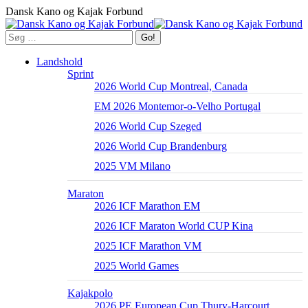
Skip
Dansk Kano og Kajak Forbund
to
content
Search:
Landshold
Sprint
2026 World Cup Montreal, Canada
EM 2026 Montemor-o-Velho Portugal
2026 World Cup Szeged
2026 World Cup Brandenburg
2025 VM Milano
Maraton
2026 ICF Marathon EM
2026 ICF Maraton World CUP Kina
2025 ICF Marathon VM
2025 World Games
Kajakpolo
2026 PE European Cup Thury-Harcourt,