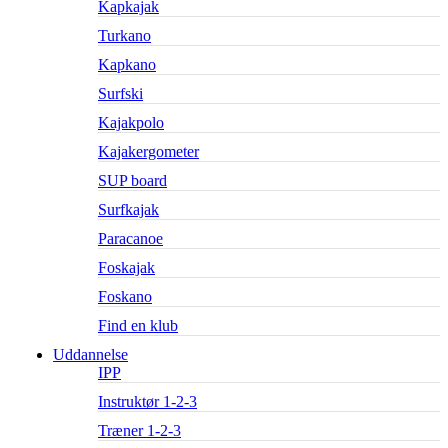
Kapkajak
Turkano
Kapkano
Surfski
Kajakpolo
Kajakergometer
SUP board
Surfkajak
Paracanoe
Foskajak
Foskano
Find en klub
Uddannelse
IPP
Instruktør 1-2-3
Træner 1-2-3