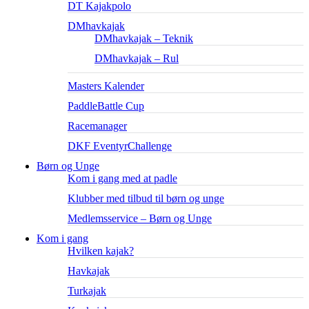
DT Kajakpolo
DMhavkajak
DMhavkajak – Teknik
DMhavkajak – Rul
Masters Kalender
PaddleBattle Cup
Racemanager
DKF EventyrChallenge
Børn og Unge
Kom i gang med at padle
Klubber med tilbud til børn og unge
Medlemsservice – Børn og Unge
Kom i gang
Hvilken kajak?
Havkajak
Turkajak