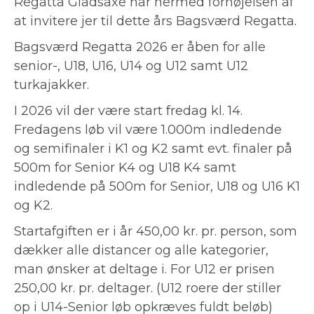
Regatta Gladsaxe har hermed fornøjelsen af
at invitere jer til dette års Bagsværd Regatta.
Bagsværd Regatta 2026 er åben for alle
senior-, U18, U16, U14 og U12 samt U12
turkajakker.
I 2026 vil der være start fredag kl. 14.
Fredagens løb vil være 1.000m indledende
og semifinaler i K1 og K2 samt evt. finaler på
500m for Senior K4 og U18 K4 samt
indledende på 500m for Senior, U18 og U16 K1
og K2.
Startafgiften er i år 450,00 kr. pr. person, som
dækker alle distancer og alle kategorier,
man ønsker at deltage i. For U12 er prisen
250,00 kr. pr. deltager. (U12 roere der stiller
op i U14-Senior løb opkræves fuldt beløb)