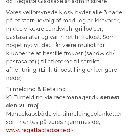
og Regatta Gladsaxe at administrere.
Vores velforsynede kiosk byder alle 3 dage
på et stort udvalg af mad- og drikkevarer,
inklusiv lækre sandwich, grillpølser,
pastasalater og varm ret til frokost. Som
noget nyt vil det i år være muligt for
klubberne at bestille frokost (sandwich/
pastasalat) ) til atleterne til samlet
afhentning. (Link til bestilling er længere
nede).
Tilmelding & Betaling:
K1 Tilmelding via racemanager.dk
senest
den 21. maj.
Mandskabsbåde via tilmeldingsblanketter
som hentes på vores hjemmeside,
www.regattagladsaxe.dk