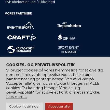
Hvis uheldet er ude / Sikkerhed
VORES PARTNERE
COOKIES- OG PRIVATLIVSPOLITIK
Vi bruger cookies på vores hjemmeside for at give dig
den mest relevante oplevelse ved at huske dine
præferencer og gentage besøg. Ved at klikke på
"Accepter alle" giver du samtykke til brugen af ​​ALLE
cookies. Du kan dog besøge "Cookie- og
privatlivspolitik" for at give et kontrolleret samtykke.
Læs mere...
Cookie indstillinger
Accepter alle
© 2020 Copyright Dansk Kano og Kajak Forbund | Design by: