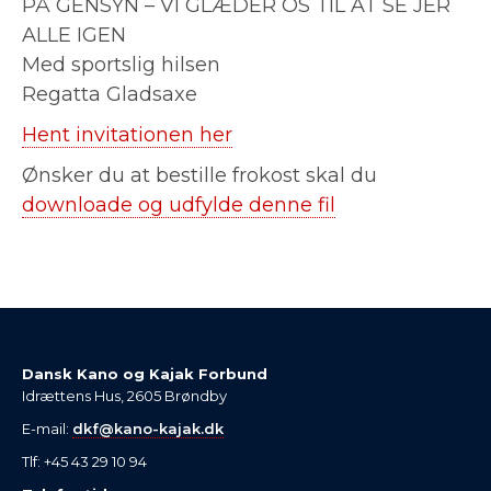
PÅ GENSYN – VI GLÆDER OS TIL AT SE JER
ALLE IGEN
Med sportslig hilsen
Regatta Gladsaxe
Hent invitationen her
Ønsker du at bestille frokost skal du
downloade og udfylde denne fil
Dansk Kano og Kajak Forbund
Idrættens Hus, 2605 Brøndby
E-mail:
dkf@kano-kajak.dk
Tlf: +45 43 29 10 94