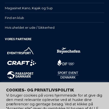
Magasinet Kano, Kajak og Sup
Find en klub
Hvis uheldet er ude / Sikkerhed
VORES PARTNERE
COOKIES- OG PRIVATLIVSPOLITIK
Vi bruger cookies på vores hjemmeside for at give dig
den mest relevante oplevelse ved at huske dine
præferencer og gentage besøg. Ved at klikke på
"Accepter alle" giver du samtykke til brugen af ​​ALLE