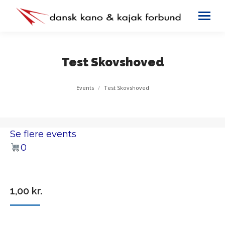
Test Skovshoved
You are here:
Events
Test Skovshoved
Se flere events
0
1,00
kr.