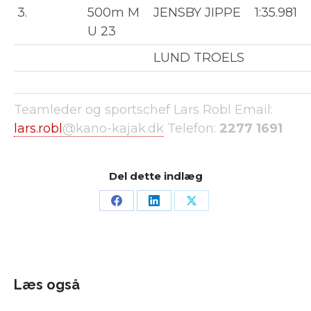
3.
500m M
JENSBY JIPPE
1:35.981
U 23
LUND TROELS
Teamleder og sportschef
Lars Robl
Email:
lars.robl
@kano-kajak.dk
Telefon:
2277 1691
Del dette indlæg
Læs også