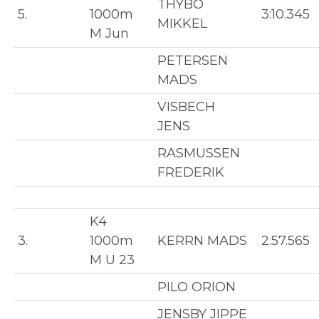
THYBO
5.
1000m
3:10.345
MIKKEL
M Jun
PETERSEN
MADS
VISBECH
JENS
RASMUSSEN
FREDERIK
K4
3.
1000m
KERRN MADS
2:57.565
M U 23
PILO ORION
JENSBY JIPPE