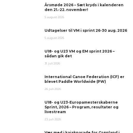
Årsmøde 2026 – Sæt kryds i kalenderen
den 21.-22. november!
5. august 2026
Udtagelser til VM i sprint 26-30 aug. 2026
5. august 2026
U18- og U23 VM og EM sprint 2026 –
sådan gik det
31. juli 2026
International Canoe Federation (ICF) er
blevet Paddle Worldwide (PW)
26. juli 2026
U18- og U23-Europamesterskaberne
Sprint, 2026 – Program, resultater og
livestream
23. juli 2026
Vær med i kajakparade for Grønland i