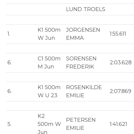
LUND TROELS
K1 500m
JORGENSEN
1.
1:55.611
W Jun
EMMA
C1 500m
SORENSEN
6.
2:03.628
M Jun
FREDERIK
K1 500m
ROSENKILDE
6.
2:07.869
W U 23
EMILIE
K2
PETERSEN
5.
500m W
1:41.621
EMILIE
Jun