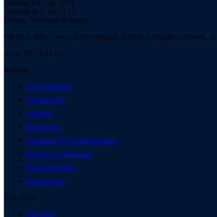
Onsdag: 9-11 og 12-15
Torsdag: 9-11 og 12-15
Fredag: Telefonen er lukket
Får du os ikke i røret i første omgang, så husk at indtale en besked, så 
SE nr. 88 73 04 10.
Kontakt
For journalister
Appeludvalg
Ledelsen
Bestyrelsen
Sekretariat & Kommunikation
Projekter & Økonomi
Team Udvikling
Eliteområdet
Fast Track
Om DKF