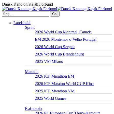
Skip
Dansk Kano og Kajak Forbund
to
content
Search:
Landshold
Sprint
2026 World Cup Montreal, Canada
EM 2026 Montemor-o-Velho Portugal
2026 World Cup Szeged
2026 World Cup Brandenburg
2025 VM Milano
Maraton
2026 ICF Marathon EM
2026 ICF Maraton World CUP Kina
2025 ICF Marathon VM
2025 World Games
Kajakpolo
2026 PE European Cup Thury-Harcourt,