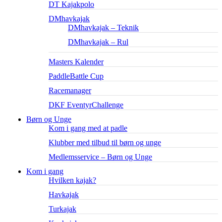
DT Kajakpolo
DMhavkajak
DMhavkajak – Teknik
DMhavkajak – Rul
Masters Kalender
PaddleBattle Cup
Racemanager
DKF EventyrChallenge
Børn og Unge
Kom i gang med at padle
Klubber med tilbud til børn og unge
Medlemsservice – Børn og Unge
Kom i gang
Hvilken kajak?
Havkajak
Turkajak