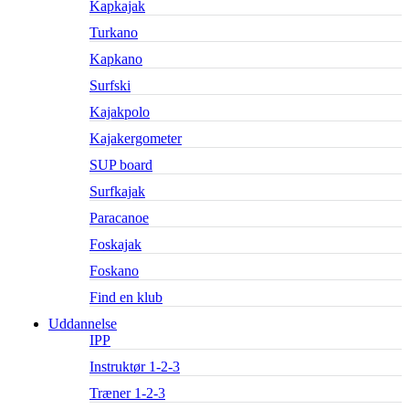
Kapkajak
Turkano
Kapkano
Surfski
Kajakpolo
Kajakergometer
SUP board
Surfkajak
Paracanoe
Foskajak
Foskano
Find en klub
Uddannelse
IPP
Instruktør 1-2-3
Træner 1-2-3