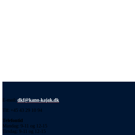
E-mail:
dkf@kano-kajak.dk
Tlf: +45 43 29 10 94
Telefontid
Mandag: 9-11 og 12-15
Tirsdag: 9-11 og 12-15