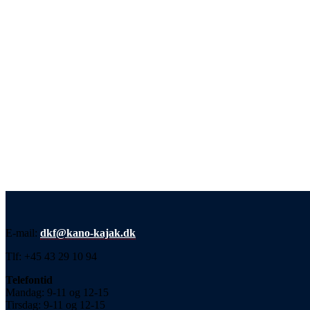
E-mail:
dkf@kano-kajak.dk
Tlf: +45 43 29 10 94
Telefontid
Mandag: 9-11 og 12-15
Tirsdag: 9-11 og 12-15