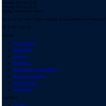
Onsdag: 9-11 og 12-15
Torsdag: 9-11 og 12-15
Fredag: Telefonen er lukket
Får du os ikke i røret i første omgang, så husk at indtale en besked, så 
SE nr. 88 73 04 10.
Kontakt
For journalister
Appeludvalg
Ledelsen
Bestyrelsen
Sekretariat & Kommunikation
Projekter & Økonomi
Team Udvikling
Eliteområdet
Fast Track
Om DKF