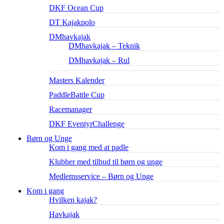
DKF Ocean Cup
DT Kajakpolo
DMhavkajak
DMhavkajak – Teknik
DMhavkajak – Rul
Masters Kalender
PaddleBattle Cup
Racemanager
DKF EventyrChallenge
Børn og Unge
Kom i gang med at padle
Klubber med tilbud til børn og unge
Medlemsservice – Børn og Unge
Kom i gang
Hvilken kajak?
Havkajak