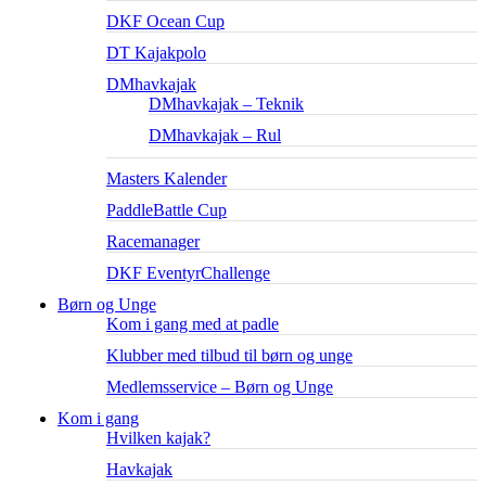
DKF Ocean Cup
DT Kajakpolo
DMhavkajak
DMhavkajak – Teknik
DMhavkajak – Rul
Masters Kalender
PaddleBattle Cup
Racemanager
DKF EventyrChallenge
Børn og Unge
Kom i gang med at padle
Klubber med tilbud til børn og unge
Medlemsservice – Børn og Unge
Kom i gang
Hvilken kajak?
Havkajak