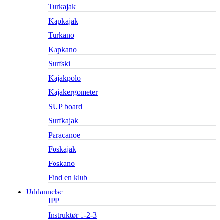
Turkajak
Kapkajak
Turkano
Kapkano
Surfski
Kajakpolo
Kajakergometer
SUP board
Surfkajak
Paracanoe
Foskajak
Foskano
Find en klub
Uddannelse
IPP
Instruktør 1-2-3