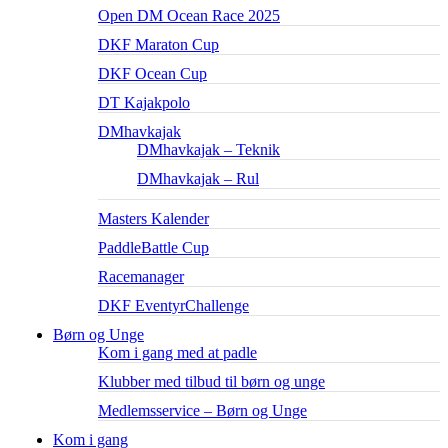
Open DM Ocean Race 2025
DKF Maraton Cup
DKF Ocean Cup
DT Kajakpolo
DMhavkajak
DMhavkajak – Teknik
DMhavkajak – Rul
Masters Kalender
PaddleBattle Cup
Racemanager
DKF EventyrChallenge
Børn og Unge
Kom i gang med at padle
Klubber med tilbud til børn og unge
Medlemsservice – Børn og Unge
Kom i gang