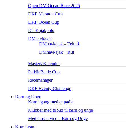
Open DM Ocean Race 2025
DKF Maraton Cup
DKF Ocean Cup
DT Kajakpolo
DMhavkajak
DMhavkajak – Teknik
DMhavkajak – Rul
Masters Kalender
PaddleBattle Cup
Racemanager
DKF EventyrChallenge
Børn og Unge
Kom i gang med at padle
Klubber med tilbud til børn og unge
Medlemsservice – Børn og Unge
Kom i gang