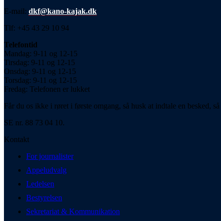
E-mail:
dkf@kano-kajak.dk
Tlf: +45 43 29 10 94
Telefontid
Mandag: 9-11 og 12-15
Tirsdag: 9-11 og 12-15
Onsdag: 9-11 og 12-15
Torsdag: 9-11 og 12-15
Fredag: Telefonen er lukket
Får du os ikke i røret i første omgang, så husk at indtale en besked, så 
SE nr. 88 73 04 10.
Kontakt
For journalister
Appeludvalg
Ledelsen
Bestyrelsen
Sekretariat & Kommunikation