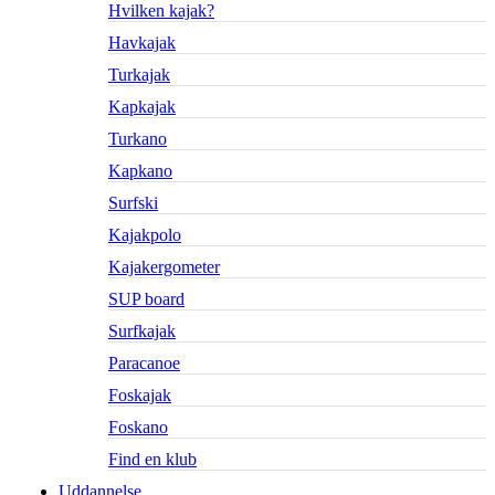
Hvilken kajak?
Havkajak
Turkajak
Kapkajak
Turkano
Kapkano
Surfski
Kajakpolo
Kajakergometer
SUP board
Surfkajak
Paracanoe
Foskajak
Foskano
Find en klub
Uddannelse