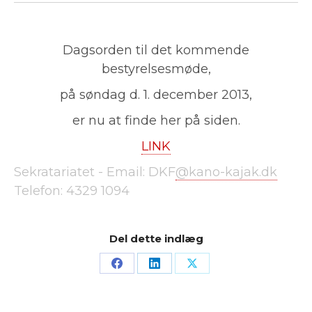
Dagsorden til det kommende
bestyrelsesmøde,
på søndag d. 1. december 2013,
er nu at finde her på siden.
LINK
Sekratariatet -
Email: DKF
@kano-kajak.dk
Telefon:
4329 1094
Del dette indlæg