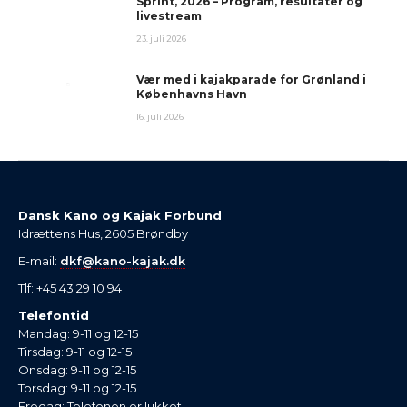
Sprint, 2026 – Program, resultater og
livestream
23. juli 2026
Vær med i kajakparade for Grønland i
Københavns Havn
16. juli 2026
Dansk Kano og Kajak Forbund
Idrættens Hus, 2605 Brøndby
E-mail:
dkf@kano-kajak.dk
Tlf: +45 43 29 10 94
Telefontid
Mandag: 9-11 og 12-15
Tirsdag: 9-11 og 12-15
Onsdag: 9-11 og 12-15
Torsdag: 9-11 og 12-15
Fredag: Telefonen er lukket