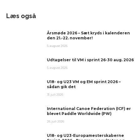
Læs også
Årsmøde 2026 – Sæt kryds i kalenderen
den 21.-22. november!
5. august 2026
Udtagelser til VM i sprint 26-30 aug. 2026
5. august 2026
U18- og U23 VM og EM sprint 2026 –
sådan gik det
31. juli 2026
International Canoe Federation (ICF) er
blevet Paddle Worldwide (PW)
26. juli 2026
U18- og U23-Europamesterskaberne