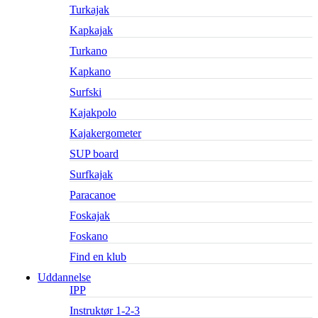
Turkajak
Kapkajak
Turkano
Kapkano
Surfski
Kajakpolo
Kajakergometer
SUP board
Surfkajak
Paracanoe
Foskajak
Foskano
Find en klub
Uddannelse
IPP
Instruktør 1-2-3