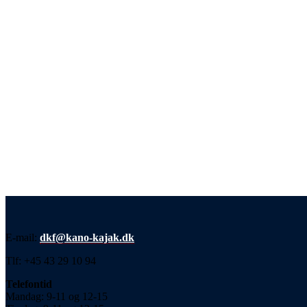
E-mail:
dkf@kano-kajak.dk
Tlf: +45 43 29 10 94
Telefontid
Mandag: 9-11 og 12-15