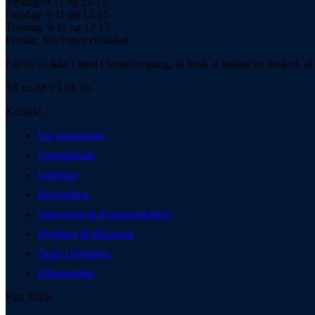
Tirsdag: 9-11 og 12-15
Onsdag: 9-11 og 12-15
Torsdag: 9-11 og 12-15
Fredag: Telefonen er lukket
Får du os ikke i røret i første omgang, så husk at indtale en besked, så 
SE nr. 88 73 04 10.
Kontakt
For journalister
Appeludvalg
Ledelsen
Bestyrelsen
Sekretariat & Kommunikation
Projekter & Økonomi
Team Udvikling
Eliteområdet
Fast Track