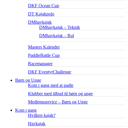
DKF Ocean Cup
DT Kajakpolo
DMhavkajak
DMhavkajak – Teknik
DMhavkajak – Rul
Masters Kalender
PaddleBattle Cup
Racemanager
DKF EventyrChallenge
Børn og Unge
Kom i gang med at padle
Klubber med tilbud til børn og unge
Medlemsservice – Børn og Unge
Kom i gang
Hvilken kajak?
Havkajak