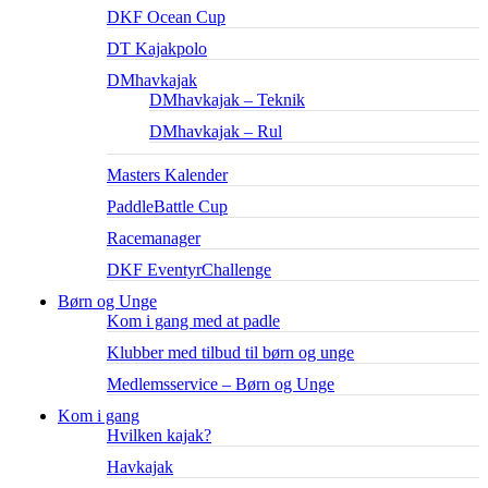
DKF Ocean Cup
DT Kajakpolo
DMhavkajak
DMhavkajak – Teknik
DMhavkajak – Rul
Masters Kalender
PaddleBattle Cup
Racemanager
DKF EventyrChallenge
Børn og Unge
Kom i gang med at padle
Klubber med tilbud til børn og unge
Medlemsservice – Børn og Unge
Kom i gang
Hvilken kajak?
Havkajak