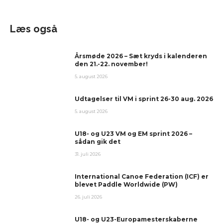
Læs også
Årsmøde 2026 – Sæt kryds i kalenderen
den 21.-22. november!
5. august 2026
Udtagelser til VM i sprint 26-30 aug. 2026
5. august 2026
U18- og U23 VM og EM sprint 2026 –
sådan gik det
31. juli 2026
International Canoe Federation (ICF) er
blevet Paddle Worldwide (PW)
26. juli 2026
U18- og U23-Europamesterskaberne