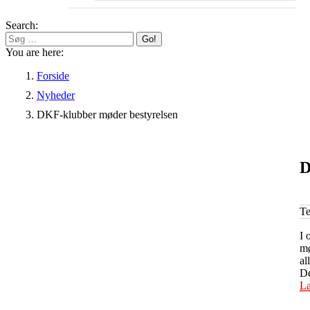
Search:
You are here:
Forside
Nyheder
DKF-klubber møder bestyrelsen
D
T
I 
mø
al
De
Læ