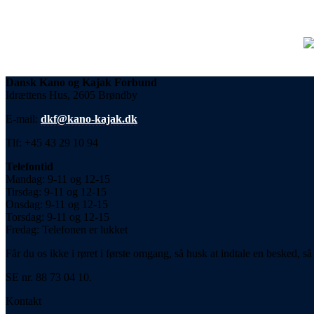
Dansk Kano og Kajak Forbund
Idrættens Hus, 2605 Brøndby
E-mail:
dkf@kano-kajak.dk
Tlf: +45 43 29 10 94
Telefontid
Mandag: 9-11 og 12-15
Tirsdag: 9-11 og 12-15
Onsdag: 9-11 og 12-15
Torsdag: 9-11 og 12-15
Fredag: Telefonen er lukket
Får du os ikke i røret i første omgang, så husk at indtale en besked, så 
SE nr. 88 73 04 10.
Kontakt