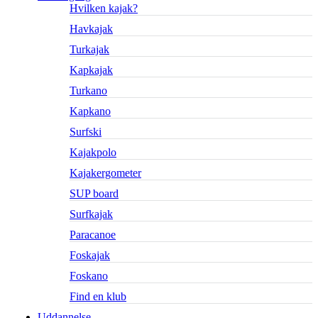
Hvilken kajak?
Havkajak
Turkajak
Kapkajak
Turkano
Kapkano
Surfski
Kajakpolo
Kajakergometer
SUP board
Surfkajak
Paracanoe
Foskajak
Foskano
Find en klub
Uddannelse