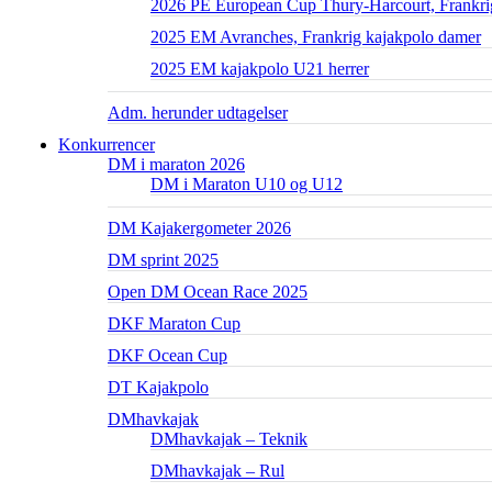
2026 PE European Cup Thury-Harcourt, Frankri
2025 EM Avranches, Frankrig kajakpolo damer
2025 EM kajakpolo U21 herrer
Adm. herunder udtagelser
Konkurrencer
DM i maraton 2026
DM i Maraton U10 og U12
DM Kajakergometer 2026
DM sprint 2025
Open DM Ocean Race 2025
DKF Maraton Cup
DKF Ocean Cup
DT Kajakpolo
DMhavkajak
DMhavkajak – Teknik
DMhavkajak – Rul