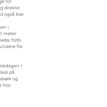
ge for
g direkte
d også klar
sen i
00 meter
ada, forbi
vindere fra
stedagen. I
skal på
nsbæk og
e hos