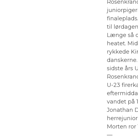
Rosenkrands
juniorpige
finaleplad
til lørdagen
Længe så de
heatet. Mid
rykkede Kin
danskerne. 
sidste års
Rosenkrand
U-23 firerk
eftermidda
vandet på 
Jonathan D
herrejunior
Morten ror 
—