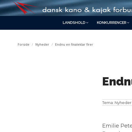
LANDSHOLD
KONKURRENCER
You are here:
Forside
Nyheder
Endnu en finaleklar firer
Endnu
Tema:
Nyheder
Emilie Pet