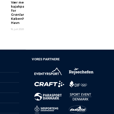
Vær med i
kajakparade
for
Grønland i
Københavns
Havn
16. juli 2026
VORES PARTNERE