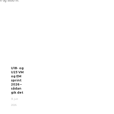
m og 5000 m.
U18- og
U23 VM
og EM
sprint
2026 –
sådan
gik det
31. juli
2026