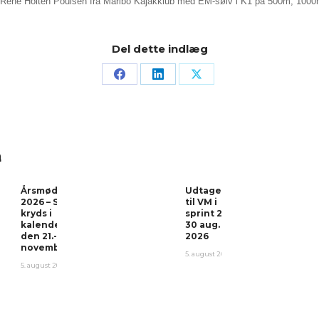
René Holten Poulsen fra Maribo Kajakklub med EM-sølv i K1 på 500m, 1000
Del dette indlæg
å
Årsmøde
Udtagelser
2026 – Sæt
til VM i
kryds i
sprint 26-
kalenderen
30 aug.
den 21.-22.
2026
november!
5. august 2026
5. august 2026