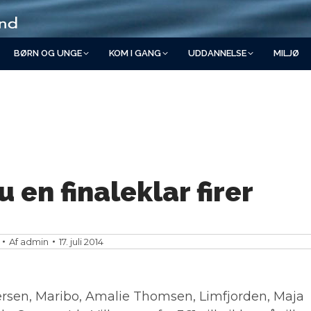
BØRN OG UNGE
KOM I GANG
UDDANNELSE
MILJØ
 en finaleklar firer
Af
admin
17. juli 2014
ersen, Maribo, Amalie Thomsen, Limfjorden, Maja