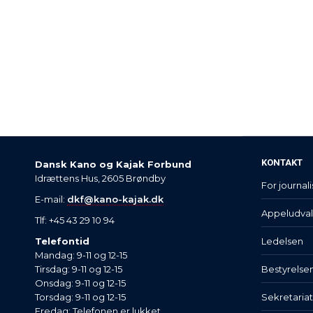
KONTAKT
Dansk Kano og Kajak Forbund
Idrættens Hus, 2605 Brøndby
For journali
E-mail:
dkf@kano-kajak.dk
Appeludva
Tlf: +45 43 29 10 94
Telefontid
Ledelsen
Mandag: 9-11 og 12-15
Tirsdag: 9-11 og 12-15
Bestyrelse
Onsdag: 9-11 og 12-15
Torsdag: 9-11 og 12-15
Sekretaria
Fredag: Telefonen er lukket