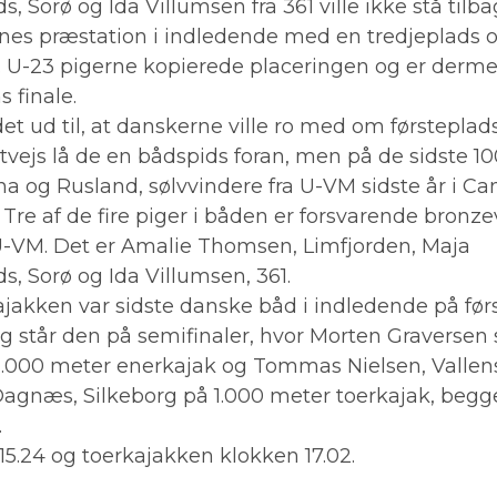
, Sorø og Ida Villumsen fra 361 ville ikke stå tilba
rnes præstation i indledende med en tredjeplads o
s. U-23 pigerne kopierede placeringen og er derme
s finale.
t ud til, at danskerne ville ro med om førsteplad
tvejs lå de en bådspids foran, men på de sidste 1
a og Rusland, sølvvindere fra U-VM sidste år i Can
Tre af de fire piger i båden er forsvarende bronze
 U-VM. Det er Amalie Thomsen, Limfjorden, Maja
s, Sorø og Ida Villumsen, 361.
ajakken var sidste danske båd i indledende på før
g står den på semifinaler, hvor Morten Graversen 
1.000 meter enerkajak og Tommas Nielsen, Valle
agnæs, Silkeborg på 1.000 meter toerkajak, begg
.
15.24 og toerkajakken klokken 17.02.