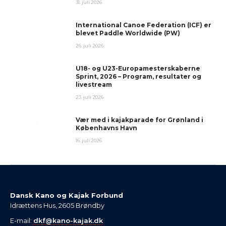
31. juli 2026
International Canoe Federation (ICF) er
blevet Paddle Worldwide (PW)
26. juli 2026
U18- og U23-Europamesterskaberne
Sprint, 2026 – Program, resultater og
livestream
23. juli 2026
Vær med i kajakparade for Grønland i
Københavns Havn
16. juli 2026
Dansk Kano og Kajak Forbund
Idrættens Hus, 2605 Brøndby
E-mail:
dkf@kano-kajak.dk