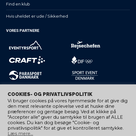
Find en klub
Hvis uheldet er ude / Sikkerhed
VORES PARTNERE
COOKIES- OG PRIVATLIVSPOLITIK
Vi bruger cookies på vores hjemmeside for at give dig
den mest relevante oplevelse ved at huske dine
præferencer og gentage besøg. Ved at klikke på
"Accepter alle" giver du samtykke til brugen af ​​ALLE
cookies. Du kan dog besøge "Cookie- og
privatlivspolitik" for at give et kontrolleret samtykke.
Læs mere...