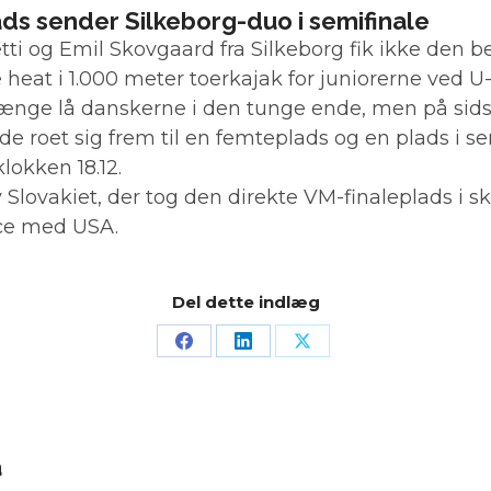
s sender Silkeborg-duo i semifinale
ti og Emil Skovgaard fra Silkeborg fik ikke den be
heat i 1.000 meter toerkajak for juniorerne ved U
Længe lå danskerne i den tunge ende, men på sids
k de roet sig frem til en femteplads og en plads i s
klokken 18.12.
 Slovakiet, der tog den direkte VM-finaleplads i s
ce med USA.
Del dette indlæg
å