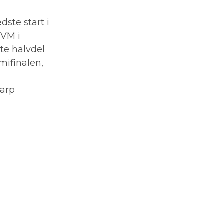
dste start i
-VM i
te halvdel
emifinalen,
karp