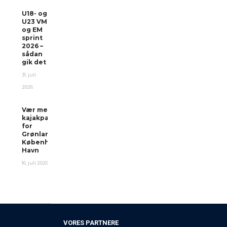
U18- og
U23 VM
og EM
sprint
2026 –
sådan
gik det
31. juli
2026
Vær med i
kajakparade
for
Grønland i
Københavns
Havn
16. juli 2026
VORES PARTNERE