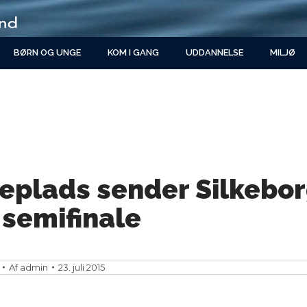
BØRN OG UNGE
KOM I GANG
UDDANNELSE
MILJØ
eplads sender Silkebor
 semifinale
Af
admin
23. juli 2015