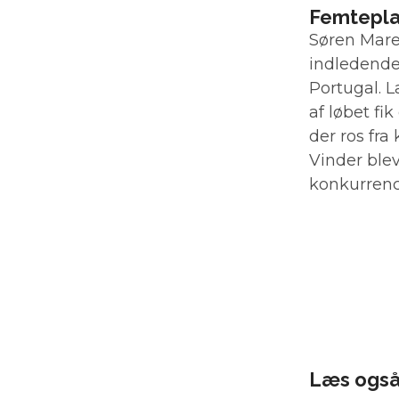
Femteplad
Søren Maret
indledende 
Portugal. 
af løbet fi
der ros fra 
Vinder blev
konkurren
Læs ogs