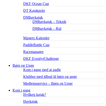
DKF Ocean Cup
DT Kajakpolo
DMhavkajak
DMhavkajak – Teknik
DMhavkajak – Rul
Masters Kalender
PaddleBattle Cup
Racemanager
DKF EventyrChallenge
Børn og Unge
Kom i gang med at padle
Klubber med tilbud til børn og unge
Medlemsservice – Børn og Unge
Kom i gang
Hvilken kajak?
Havkajak