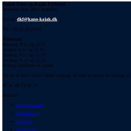
Dansk Kano og Kajak Forbund
Idrættens Hus, 2605 Brøndby
E-mail:
dkf@kano-kajak.dk
Tlf: +45 43 29 10 94
Telefontid
Mandag: 9-11 og 12-15
Tirsdag: 9-11 og 12-15
Onsdag: 9-11 og 12-15
Torsdag: 9-11 og 12-15
Fredag: Telefonen er lukket
Får du os ikke i røret i første omgang, så husk at indtale en besked, så 
SE nr. 88 73 04 10.
Kontakt
For journalister
Appeludvalg
Ledelsen
Bestyrelsen