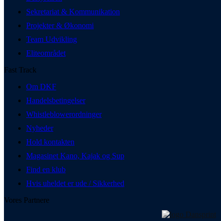
Sekretariat & Kommunikation
Projekter & Økonomi
Team Udvikling
Eliteområdet
Fast Track
Om DKF
Handelsbetingelser
Whistleblowerordninger
Nyheder
Hold kontakten
Magasinet Kano, Kajak og Sup
Find en klub
Hvis uheldet er ude / Sikkerhed
Vores Partnere