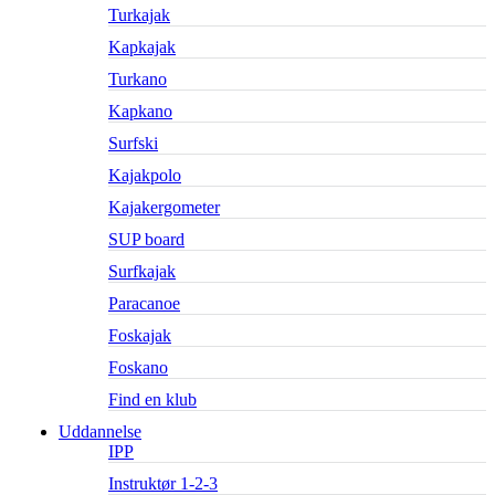
Turkajak
Kapkajak
Turkano
Kapkano
Surfski
Kajakpolo
Kajakergometer
SUP board
Surfkajak
Paracanoe
Foskajak
Foskano
Find en klub
Uddannelse
IPP
Instruktør 1-2-3