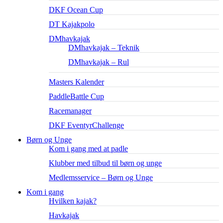
DKF Ocean Cup
DT Kajakpolo
DMhavkajak
DMhavkajak – Teknik
DMhavkajak – Rul
Masters Kalender
PaddleBattle Cup
Racemanager
DKF EventyrChallenge
Børn og Unge
Kom i gang med at padle
Klubber med tilbud til børn og unge
Medlemsservice – Børn og Unge
Kom i gang
Hvilken kajak?
Havkajak