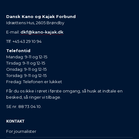
Dansk Kano og Kajak Forbund
Idrættens Hus, 2605 Brøndby
E-mail:
dkf@kano-kajak.dk
Tlf: +45 43 29 10 94
Telefontid
Mandag: 9-11 og 12-15
Tirsdag: 9-11 og 12-15
Onsdag: 9-11 og 12-15
Torsdag: 9-11 og 12-15
Fredag: Telefonen er lukket
Får du os ikke i røret i første omgang, så husk at indtale en
besked, så ringer vi tilbage.
SE nr. 88 73 04 10.
KONTAKT
For journalister