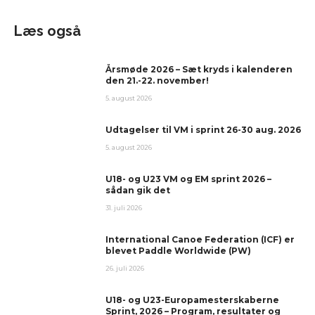
Læs også
Årsmøde 2026 – Sæt kryds i kalenderen
den 21.-22. november!
5. august 2026
Udtagelser til VM i sprint 26-30 aug. 2026
5. august 2026
U18- og U23 VM og EM sprint 2026 –
sådan gik det
31. juli 2026
International Canoe Federation (ICF) er
blevet Paddle Worldwide (PW)
26. juli 2026
U18- og U23-Europamesterskaberne
Sprint, 2026 – Program, resultater og