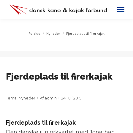
You are here:
Forside
Nyheder
Fjerdeplads til firerkajak
Fjerdeplads til firerkajak
Tema:
Nyheder
Af
admin
24. juli 2015
Fjerdeplads til firerkajak
Den danske juniorkvartet med Jonathan