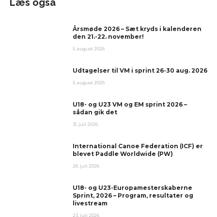
Læs også
Årsmøde 2026 – Sæt kryds i kalenderen
den 21.-22. november!
5. august 2026
Udtagelser til VM i sprint 26-30 aug. 2026
5. august 2026
U18- og U23 VM og EM sprint 2026 –
sådan gik det
31. juli 2026
International Canoe Federation (ICF) er
blevet Paddle Worldwide (PW)
26. juli 2026
U18- og U23-Europamesterskaberne
Sprint, 2026 – Program, resultater og
livestream
23. juli 2026