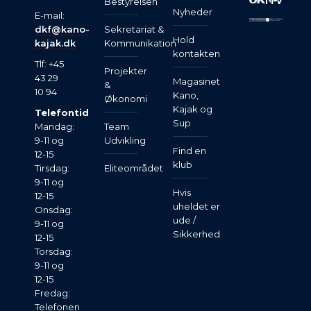
Bestyrelsen
Nyheder
E-mail:
dkf@kano-
Sekretariat &
Hold
kajak.dk
Kommunikation
kontakten
Tlf: +45
Projekter
43 29
Magasinet
&
10 94
Kano,
Økonomi
Kajak og
Telefontid
Sup
Mandag:
Team
9-11 og
Udvikling
Find en
12-15
klub
Tirsdag:
Eliteområdet
9-11 og
Hvis
12-15
uheldet er
Onsdag:
ude /
9-11 og
Sikkerhed
12-15
Torsdag:
9-11 og
12-15
Fredag:
Telefonen