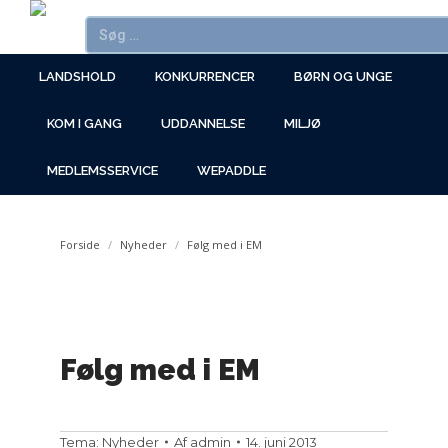
LANDSHOLD
KONKURRENCER
BØRN OG UNGE
KOM I GANG
UDDANNELSE
MILJØ
MEDLEMSSERVICE
WEPADDLE
You are here:
Forside
Nyheder
Følg med i EM
Følg med i EM
Tema:
Nyheder
Af
admin
14. juni 2013