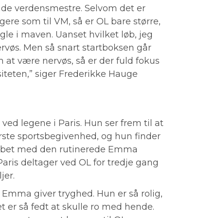
de verdensmestre. Selvom det er
re som til VM, så er OL bare større,
gle i maven. Uanset hvilket løb, jeg
g nervøs. Men så snart startboksen går
 at være nervøs, så er der fuld fokus
øsiteten,” siger Frederikke Hauge
ed legene i Paris. Hun ser frem til at
rste sportsbegivenhed, og hun finder
skabet med den rutinerede Emma
Paris deltager ved OL for tredje gang
jer.
 Emma giver tryghed. Hun er så rolig,
t er så fedt at skulle ro med hende.