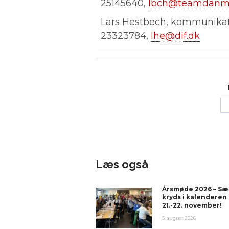
25145640,
lbch@teamdanm
Lars Hestbech, kommunikati
23323784,
lhe@dif.dk
Læs også
Årsmøde 2026 – Sæ
kryds i kalenderen
21.-22. november!
5. august 2026