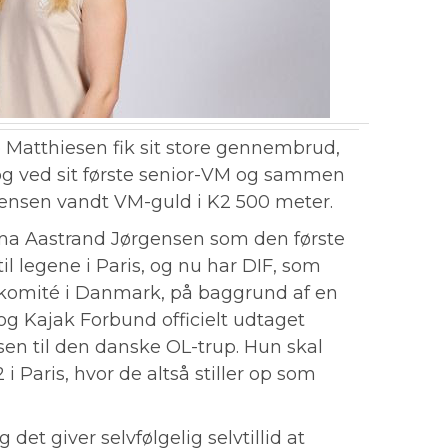
 Matthiesen fik sit store gennembrud,
og ved sit første senior-VM og sammen
nsen vandt VM-guld i K2 500 meter.
ma Aastrand Jørgensen som den første
l legene i Paris, og nu har DIF, som
 komité i Danmark, på baggrund af en
 og Kajak Forbund officielt udtaget
en til den danske OL-trup. Hun skal
aris, hvor de altså stiller op som
g det giver selvfølgelig selvtillid at