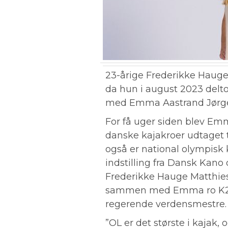
23-årige Frederikke Hauge
da hun i august 2023 delt
med Emma Aastrand Jørge
For få uger siden blev Em
danske kajakroer udtaget ti
også er national olympisk
indstilling fra Dansk Kano
Frederikke Hauge Matthies
sammen med Emma ro K2 i P
regerende verdensmestre.
”OL er det største i kajak, o