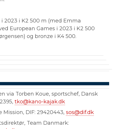
ld i 2023 i K2 500 m (med Emma
 ved European Games i 2023 i K2 500
gensen) og bronze i K4 500.
n via Torben Koue, sportschef, Dansk
2395,
tko@kano-kajak.dk
 Mission, DIF: 29420443,
sos@dif.dk
rtsdirektør, Team Danmark: