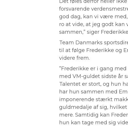
Det føles derfor heller ik
forsvarende verdensmestre.
god dag, kan vi være med, h
ro at vide, at jeg godt kan
sammen,” siger Frederikk
Team Danmarks sportsdirek
til at følge Frederikke og 
videre frem.
”Frederikke er i gang med
med VM-guldet sidste år s
Talentet er stort, og hun h
har hun sammen med Emma
imponerende stærkt makke
guldmedalje af sig, hvilket
mere. Samtidig kan Frede
hun kan tage med sig videre