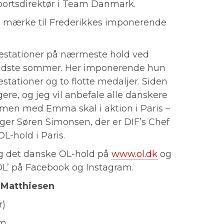
sportsdirektør i Team Danmark.
t mærke til Frederikkes imponerende
ræstationer på nærmeste hold ved
idste sommer. Her imponerende hun
tationer og to flotte medaljer. Siden
gere, og jeg vil anbefale alle danskere
men med Emma skal i aktion i Paris –
siger Søren Simonsen, der er DIF’s Chef
L-hold i Paris.
 det danske OL-hold på
www.ol.dk
og
OL’ på Facebook og Instagram.
 Matthiesen
r)
m.