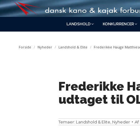
LANDSHOLD
KONKURRENCER
You are here:
Forside
Nyheder
Landshold & Elite
Frederikke Hauge Matthiese
Frederikke H
udtaget til O
Temaer:
Landshold & Elite
,
Nyheder
Af