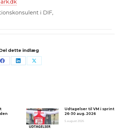
ark.dk
onskonsulent i DIF,
Del dette indlæg
t
Udtagelser til VM i sprint
 den
26-30 aug. 2026
5. august 2026