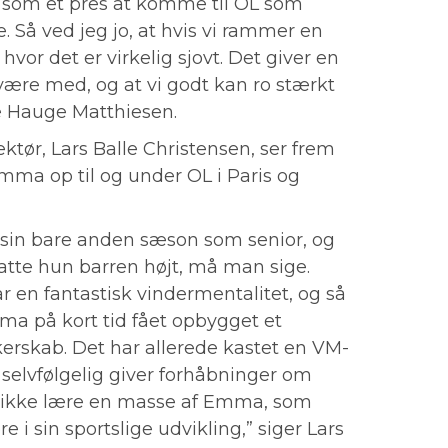
ke som et pres at komme til OL som
 Så ved jeg jo, at hvis vi rammer en
vor det er virkelig sjovt. Det giver en
 være med, og at vi godt kan ro stærkt
e Hauge Matthiesen.
tør, Lars Balle Christensen, ser frem
Emma op til og under OL i Paris og
 sin bare anden sæson som senior, og
atte hun barren højt, må man sige.
ar en fantastisk vindermentalitet, og så
 på kort tid fået opbygget et
rskab. Det har allerede kastet en VM-
 selvfølgelig giver forhåbninger om
rikke lære en masse af Emma, som
 i sin sportslige udvikling,” siger Lars