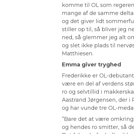
komme til OL som regeren
mange af de samme deltage
og det giver lidt sommerfu
stiller op til, så bliver je
ned, så glemmer jeg alt om
og slet ikke plads til nerv
Matthiesen.
Emma giver tryghed
Frederikke er OL-debutant v
være en del af verdens stø
ro og selvtillid i makker
Aastrand Jørgensen, der i 
og har vunde tre OL-medal
”Bare det at være omkring
og hendes ro smitter, så de