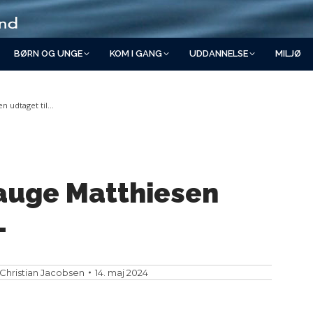
BØRN OG UNGE
KOM I GANG
UDDANNELSE
MILJØ
n udtaget til…
auge Matthiesen
L
Christian Jacobsen
14. maj 2024