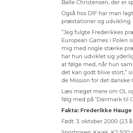
Balle Christensen, der er 
Også hos DIF har man lag
præstationer og udvikling.
”Jeg fulgte Frederikkes p
European Games i Polen s
mig med nogle stærke præs
har hun udviklet sig yderli
at følge med, når hun sam
det kan godt blive stort,” 
de Mission for det danske O
Læs meget mere om OL og
følg med på ’Danmark til 
Fakta: Frederikke Hauge
Født: 3. oktober 2000 (23 å
Sportsgren: Kajak, K2 500 